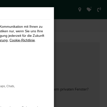
0
 Kommunikation mit Ihnen zu
stiken nur, wenn Sie uns Ihre
ung jederzeit für die Zukunft
ärung
,
Cookie-Richtlinie
.
Maps, Chats,
inem anderen Browser oder in einem privaten Fenster?