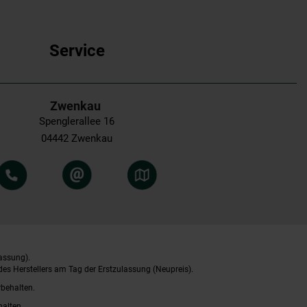
Service
Zwenkau
Spenglerallee 16
04442 Zwenkau
assung).
es Herstellers am Tag der Erstzulassung (Neupreis).
rbehalten.
halten.