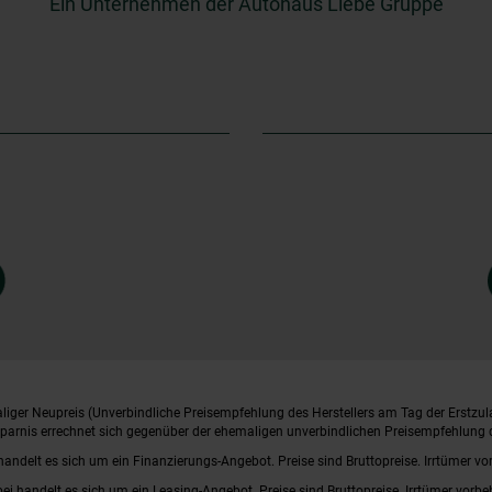
Ein Unternehmen der Autohaus Liebe Gruppe
iger Neupreis (Unverbindliche Preisempfehlung des Herstellers am Tag der Erstzul
rsparnis errechnet sich gegenüber der ehemaligen unverbindlichen Preisempfehlung d
handelt es sich um ein Finanzierungs-Angebot. Preise sind Bruttopreise. Irrtümer vo
bei handelt es sich um ein Leasing-Angebot. Preise sind Bruttopreise. Irrtümer vorbe