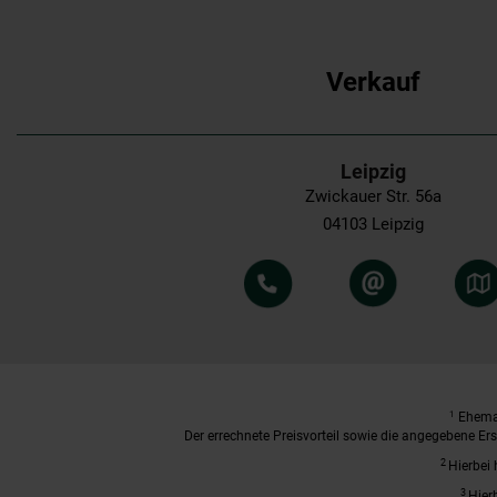
Verkauf
Leipzig
Zwickauer Str. 56a
04103 Leipzig
1
Ehemal
Der errechnete Preisvorteil sowie die angegebene E
2
Hierbei 
3
Hier