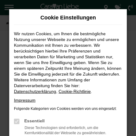
0
Zum
Hauptinhalt
Cookie Einstellungen
springen
Startseite
Verkauf
Wir nutzen Cookies, um Ihnen die bestmögliche
Nutzung unserer Webseite zu ermöglichen und unsere
Kommunikation mit Ihnen zu verbessern. Wir
berücksichtigen hierbei Ihre Präferenzen und
FEHLER: NETWORK ERROR
verarbeiten Daten für Marketing und Statistiken nur,
wenn Sie uns Ihre Einwilligung geben. Wenn Sie zu
Beim Laden ist ein Fehler aufgetreten.
einem späteren Zeitpunkt Ihre Meinung ändern, können
Hier sind ein paar Tipps, die dir helfen können:
Sie die Einwilligung jederzeit für die Zukunft widerrufen.
Weitere Informationen zum Umfang der
Überprüfe deine Firewall und deine
Datenverarbeitung finden Sie hier:
Internetverbindung.
Datenschutzerklärung
,
Cookie-Richtlinie
.
Laden andere Webseiten, zum Beispiel deine
Impressum
Suchmaschine?
Folgende Kategorien von Cookies werden von uns eingesetzt:
Prüfe deine Browsererweiterungen.
Manche Erweiterungen, wie Werbeblocker,
Essentiell
können das Laden bestimmter Seiten
Diese Technologien sind erforderlich, um die
verhindern. Funktioniert die Seite in einem
Kernfunktionalität der Webseite zu gewährleisten.