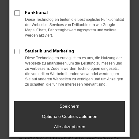
anderen Browser oder in einem privaten
Fenster?
Funktional
Starte dein Gerät neu.
Diese Technologien bieten die bestmögliche Funktionalität
Das kann manchmal helfen, vorübergehende
der Webseite. Services von Drittanbietern wie Google
Maps, Chats, Fahrzeugbewertungssystem und weitere
Probleme zu beheben.
werden aktiviert.
Stelle sicher, dass dein Browser und dein
Betriebssystem auf dem neuesten Stand
Statistik und Marketing
sind.
Diese Technologien ermöglichen es uns, die Nutzung der
Veraltete Software birgt nicht nur ein
Webseite zu analysieren, um die Leistung zu messen und
Sicherheitsrisiko, sondern kann auch dazu
zu verbessern. Zudem werden Technologien eingesetzt,
führen, dass bestimmte Funktionen nicht mehr
die von dritten Werbetreibenden verwendet werden, um
Sie auf anderen Webseiten zu verfolgen und um Anzeigen
unterstützt werden.
zu schalten, die für Ihre Interessen relevant sind.
Wende dich an den Webseitenbetreiber.
Wenn du alle oben genannten Schritte versucht
hast, kontaktiere uns bitte. Wir werden
Speichern
versuchen, das Problem zu beheben. Du kannst
Optionale Cookies ablehnen
uns diesen Text schicken, um uns bei der
Fehlersuche zu unterstützen:
Alle akzeptieren