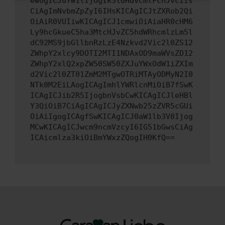
ewogICJuYW1lIjogIk5ldHdvcmtFcnJvciIs
CiAgImNvbmZpZyI6IHsKICAgICJtZXRob2Qi
OiAiR0VUIiwKICAgICJ1cmwiOiAiaHR0cHM6
Ly9hcGkueC5ha3MtcHJvZC5hdWRhcmlzLm5l
dC92MS9jbGllbnRzLzE4Nzkvd2Vic2l0ZS12
ZWhpY2xlcy9DOTI2MTI1NDAxOD9maWVsZD12
ZWhpY2xlQ2xpZW50SW50ZXJuYWxOdW1iZXIm
d2Vic2l0ZT01ZmM2MTgwOTRiMTAyODMyN2I0
NTk0M2EiLAogICAgImhlYWRlcnMiOiB7fSwK
ICAgICJib2R5IjogbnVsbCwKICAgICJleHBl
Y3QiOiB7CiAgICAgICJyZXNwb25zZVR5cGUi
OiAiIgogICAgfSwKICAgICJ0aW1lb3V0Ijog
MCwKICAgICJwcm9ncmVzcyI6IG51bGwsCiAg
ICAicmlza3kiOiBmYWxzZQogIH0KfQ==