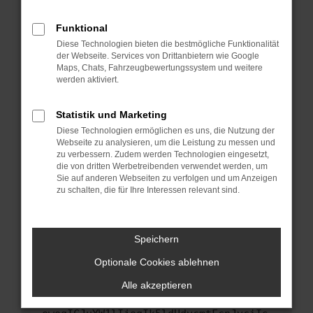
anderen Browser oder in einem privaten
Fenster?
Funktional
Starte dein Gerät neu.
Diese Technologien bieten die bestmögliche Funktionalität
Das kann manchmal helfen, vorübergehende
der Webseite. Services von Drittanbietern wie Google
Maps, Chats, Fahrzeugbewertungssystem und weitere
Probleme zu beheben.
werden aktiviert.
Stelle sicher, dass dein Browser und dein
Betriebssystem auf dem neuesten Stand
Statistik und Marketing
sind.
Diese Technologien ermöglichen es uns, die Nutzung der
Veraltete Software birgt nicht nur ein
Webseite zu analysieren, um die Leistung zu messen und
Sicherheitsrisiko, sondern kann auch dazu
zu verbessern. Zudem werden Technologien eingesetzt,
führen, dass bestimmte Funktionen nicht mehr
die von dritten Werbetreibenden verwendet werden, um
Sie auf anderen Webseiten zu verfolgen und um Anzeigen
unterstützt werden.
zu schalten, die für Ihre Interessen relevant sind.
Wende dich an den Webseitenbetreiber.
Wenn du alle oben genannten Schritte versucht
hast, kontaktiere uns bitte. Wir werden
Speichern
versuchen, das Problem zu beheben. Du kannst
Optionale Cookies ablehnen
uns diesen Text schicken, um uns bei der
Fehlersuche zu unterstützen:
Alle akzeptieren