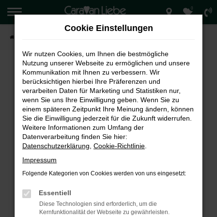
0
Zum
Hauptinhalt
Cookie Einstellungen
springen
Startseite
Verkauf
Wir nutzen Cookies, um Ihnen die bestmögliche
Nutzung unserer Webseite zu ermöglichen und unsere
Kommunikation mit Ihnen zu verbessern. Wir
berücksichtigen hierbei Ihre Präferenzen und
FEHLER: NETWORK ERROR
verarbeiten Daten für Marketing und Statistiken nur,
wenn Sie uns Ihre Einwilligung geben. Wenn Sie zu
Beim Laden ist ein Fehler aufgetreten.
einem späteren Zeitpunkt Ihre Meinung ändern, können
Hier sind ein paar Tipps, die dir helfen können:
Sie die Einwilligung jederzeit für die Zukunft widerrufen.
Weitere Informationen zum Umfang der
Überprüfe deine Firewall und deine
Datenverarbeitung finden Sie hier:
Internetverbindung.
Datenschutzerklärung
,
Cookie-Richtlinie
.
Laden andere Webseiten, zum Beispiel deine
Impressum
Suchmaschine?
Folgende Kategorien von Cookies werden von uns eingesetzt:
Prüfe deine Browsererweiterungen.
Manche Erweiterungen, wie Werbeblocker,
Essentiell
können das Laden bestimmter Seiten
Diese Technologien sind erforderlich, um die
verhindern. Funktioniert die Seite in einem
Kernfunktionalität der Webseite zu gewährleisten.