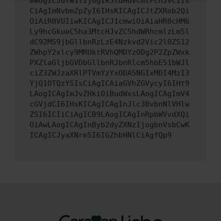
ewogICJuYW1lIjogIk5ldHdvcmtFcnJvciIs
CiAgImNvbmZpZyI6IHsKICAgICJtZXRob2Qi
OiAiR0VUIiwKICAgICJ1cmwiOiAiaHR0cHM6
Ly9hcGkueC5ha3MtcHJvZC5hdWRhcmlzLm5l
dC92MS9jbGllbnRzLzE4Nzkvd2Vic2l0ZS12
ZWhpY2xlcy9MRUktRVhQMDYzODg2P2ZpZWxk
PXZlaGljbGVDbGllbnRJbnRlcm5hbE51bWJl
ciZ3ZWJzaXRlPTVmYzYxODA5NGIxMDI4MzI3
YjQ1OTQzYSIsCiAgICAiaGVhZGVycyI6IHt9
LAogICAgImJvZHkiOiBudWxsLAogICAgImV4
cGVjdCI6IHsKICAgICAgInJlc3BvbnNlVHlw
ZSI6ICIiCiAgICB9LAogICAgInRpbWVvdXQi
OiAwLAogICAgInByb2dyZXNzIjogbnVsbCwK
ICAgICJyaXNreSI6IGZhbHNlCiAgfQp9