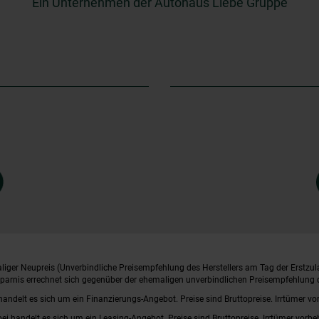
Ein Unternehmen der Autohaus Liebe Gruppe
iger Neupreis (Unverbindliche Preisempfehlung des Herstellers am Tag der Erstzul
rsparnis errechnet sich gegenüber der ehemaligen unverbindlichen Preisempfehlung d
handelt es sich um ein Finanzierungs-Angebot. Preise sind Bruttopreise. Irrtümer vo
bei handelt es sich um ein Leasing-Angebot. Preise sind Bruttopreise. Irrtümer vorbe