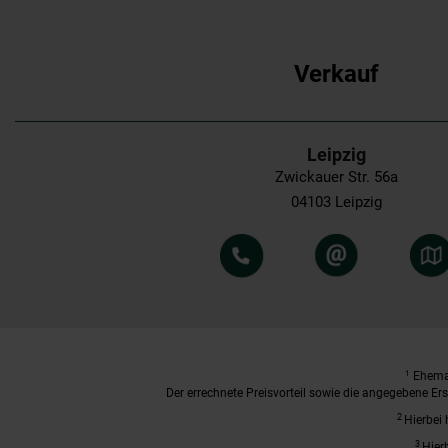
Verkauf
Leipzig
Zwickauer Str. 56a
04103 Leipzig
1
Ehemal
Der errechnete Preisvorteil sowie die angegebene E
2
Hierbei 
3
Hier