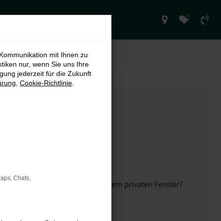
0
 Kommunikation mit Ihnen zu
stiken nur, wenn Sie uns Ihre
ung jederzeit für die Zukunft
ärung
,
Cookie-Richtlinie
.
Maps, Chats,
inem anderen Browser oder in einem privaten Fenster?