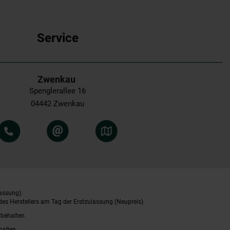
Service
Zwenkau
Spenglerallee 16
04442 Zwenkau
assung).
es Herstellers am Tag der Erstzulassung (Neupreis).
rbehalten.
halten.