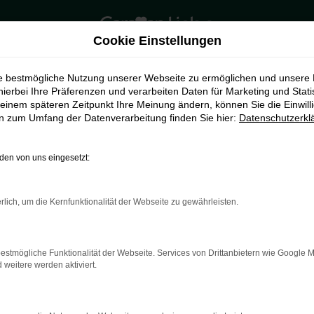
Cookie Einstellungen
ie bestmögliche Nutzung unserer Webseite zu ermöglichen und unsere
hierbei Ihre Präferenzen und verarbeiten Daten für Marketing und Stati
einem späteren Zeitpunkt Ihre Meinung ändern, können Sie die Einwillig
en zum Umfang der Datenverarbeitung finden Sie hier:
Datenschutzerkl
en von uns eingesetzt:
rlich, um die Kernfunktionalität der Webseite zu gewährleisten.
indung.
hine?
estmögliche Funktionalität der Webseite. Services von Drittanbietern wie Google 
aden bestimmter Seiten verhindern. Funktioniert die Seite in e
eitere werden aktiviert.
 zu beheben.