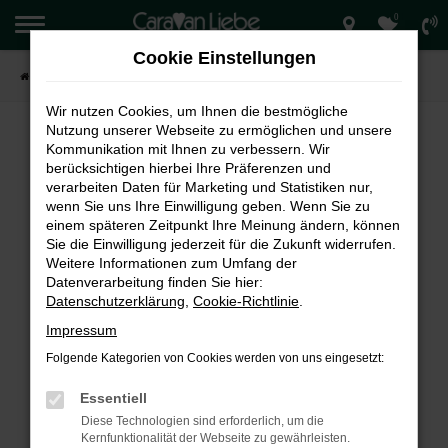
0
Zum
Hauptinhalt
Cookie Einstellungen
springen
Startseite
Verkauf
Wir nutzen Cookies, um Ihnen die bestmögliche
Nutzung unserer Webseite zu ermöglichen und unsere
Kommunikation mit Ihnen zu verbessern. Wir
berücksichtigen hierbei Ihre Präferenzen und
FEHLER: NETWORK ERROR
verarbeiten Daten für Marketing und Statistiken nur,
wenn Sie uns Ihre Einwilligung geben. Wenn Sie zu
Beim Laden ist ein Fehler aufgetreten.
einem späteren Zeitpunkt Ihre Meinung ändern, können
Hier sind ein paar Tipps, die dir helfen können:
Sie die Einwilligung jederzeit für die Zukunft widerrufen.
Weitere Informationen zum Umfang der
Überprüfe deine Firewall und deine
Datenverarbeitung finden Sie hier:
Internetverbindung.
Datenschutzerklärung
,
Cookie-Richtlinie
.
Laden andere Webseiten, zum Beispiel deine
Impressum
Suchmaschine?
Folgende Kategorien von Cookies werden von uns eingesetzt:
Prüfe deine Browsererweiterungen.
Manche Erweiterungen, wie Werbeblocker,
Essentiell
können das Laden bestimmter Seiten
Diese Technologien sind erforderlich, um die
verhindern. Funktioniert die Seite in einem
Kernfunktionalität der Webseite zu gewährleisten.