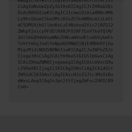
ewogICJuYW1lIjogIk5ldHdvcmtFcnJvciIs
CiAgImNvbmZpZyI6IHsKICAgICJtZXRob2Qi
OiAiR0VUIiwKICAgICJ1cmwiOiAiaHR0cHM6
Ly9hcGkueC5ha3MtcHJvZC5hdWRhcmlzLm5l
dC92MS9jbGllbnRzLzE4Nzkvd2Vic2l0ZS12
ZWhpY2xlcy9FUElRX0JFU1RFTExVTkdfQlM/
ZmllbGQ9dmVoaWNsZUNsaWVudEludGVybmFs
TnVtYmVyJndlYnNpdGU9NWZjNjE4MDk0YjEw
MjgzMjdiNDU5NDNhIiwKICAgICJoZWFkZXJz
Ijoge30sCiAgICAiYm9keSI6IG51bGwsCiAg
ICAiZXhwZWN0IjogewogICAgICAicmVzcG9u
c2VUeXBlIjogIiIKICAgIH0sCiAgICAidGlt
ZW91dCI6IDAsCiAgICAicHJvZ3Jlc3MiOiBu
dWxsLAogICAgInJpc2t5IjogZmFsc2UKICB9
Cn0=