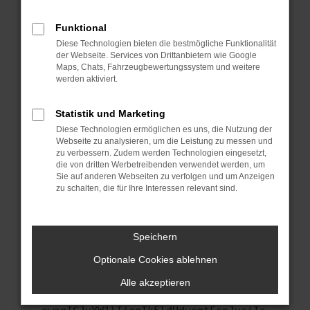
anderen Browser oder in einem privaten
Fenster?
Funktional
Starte dein Gerät neu.
Diese Technologien bieten die bestmögliche Funktionalität
Das kann manchmal helfen, vorübergehende
der Webseite. Services von Drittanbietern wie Google
Maps, Chats, Fahrzeugbewertungssystem und weitere
Probleme zu beheben.
werden aktiviert.
Stelle sicher, dass dein Browser und dein
Betriebssystem auf dem neuesten Stand
Statistik und Marketing
sind.
Diese Technologien ermöglichen es uns, die Nutzung der
Veraltete Software birgt nicht nur ein
Webseite zu analysieren, um die Leistung zu messen und
Sicherheitsrisiko, sondern kann auch dazu
zu verbessern. Zudem werden Technologien eingesetzt,
führen, dass bestimmte Funktionen nicht mehr
die von dritten Werbetreibenden verwendet werden, um
Sie auf anderen Webseiten zu verfolgen und um Anzeigen
unterstützt werden.
zu schalten, die für Ihre Interessen relevant sind.
Wende dich an den Webseitenbetreiber.
Wenn du alle oben genannten Schritte versucht
hast, kontaktiere uns bitte. Wir werden
Speichern
versuchen, das Problem zu beheben. Du kannst
Optionale Cookies ablehnen
uns diesen Text schicken, um uns bei der
Fehlersuche zu unterstützen:
Alle akzeptieren