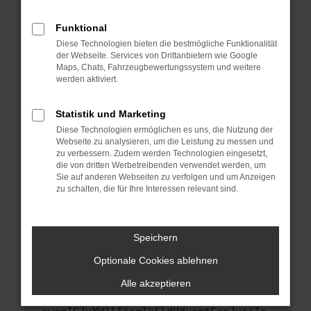
anderen Browser oder in einem privaten
Fenster?
Funktional
Starte dein Gerät neu.
Diese Technologien bieten die bestmögliche Funktionalität
Das kann manchmal helfen, vorübergehende
der Webseite. Services von Drittanbietern wie Google
Maps, Chats, Fahrzeugbewertungssystem und weitere
Probleme zu beheben.
werden aktiviert.
Stelle sicher, dass dein Browser und dein
Betriebssystem auf dem neuesten Stand
Statistik und Marketing
sind.
Diese Technologien ermöglichen es uns, die Nutzung der
Veraltete Software birgt nicht nur ein
Webseite zu analysieren, um die Leistung zu messen und
Sicherheitsrisiko, sondern kann auch dazu
zu verbessern. Zudem werden Technologien eingesetzt,
führen, dass bestimmte Funktionen nicht mehr
die von dritten Werbetreibenden verwendet werden, um
Sie auf anderen Webseiten zu verfolgen und um Anzeigen
unterstützt werden.
zu schalten, die für Ihre Interessen relevant sind.
Wende dich an den Webseitenbetreiber.
Wenn du alle oben genannten Schritte versucht
hast, kontaktiere uns bitte. Wir werden
Speichern
versuchen, das Problem zu beheben. Du kannst
Optionale Cookies ablehnen
uns diesen Text schicken, um uns bei der
Fehlersuche zu unterstützen:
Alle akzeptieren