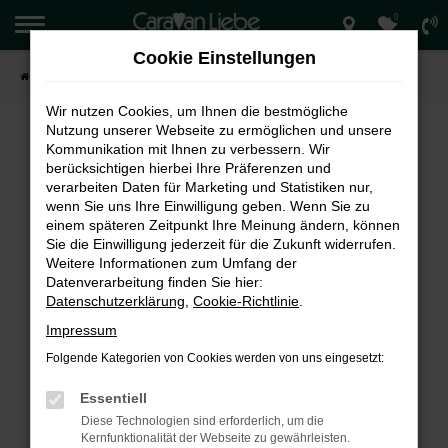
0
Zum
Hauptinhalt
Cookie Einstellungen
springen
Startseite
Verkauf
Wir nutzen Cookies, um Ihnen die bestmögliche
Nutzung unserer Webseite zu ermöglichen und unsere
Kommunikation mit Ihnen zu verbessern. Wir
berücksichtigen hierbei Ihre Präferenzen und
FEHLER: NETWORK ERROR
verarbeiten Daten für Marketing und Statistiken nur,
wenn Sie uns Ihre Einwilligung geben. Wenn Sie zu
Beim Laden ist ein Fehler aufgetreten.
einem späteren Zeitpunkt Ihre Meinung ändern, können
Hier sind ein paar Tipps, die dir helfen können:
Sie die Einwilligung jederzeit für die Zukunft widerrufen.
Weitere Informationen zum Umfang der
Überprüfe deine Firewall und deine
Datenverarbeitung finden Sie hier:
Internetverbindung.
Datenschutzerklärung
,
Cookie-Richtlinie
.
Laden andere Webseiten, zum Beispiel deine
Impressum
Suchmaschine?
Folgende Kategorien von Cookies werden von uns eingesetzt:
Prüfe deine Browsererweiterungen.
Manche Erweiterungen, wie Werbeblocker,
Essentiell
können das Laden bestimmter Seiten
Diese Technologien sind erforderlich, um die
verhindern. Funktioniert die Seite in einem
Kernfunktionalität der Webseite zu gewährleisten.