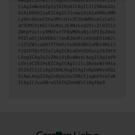
ewogICJuYW1lIjogIk5ldHdvcmtFcnJvciIs
CiAgImNvbmZpZyI6IHsKICAgICJtZXRob2Qi
OiAiR0VUIiwKICAgICJ1cmwiOiAiaHR0cHM6
Ly9hcGkueC5ha3MtcHJvZC5hdWRhcmlzLm5l
dC92MS9jbGllbnRzLzE4Nzkvd2Vic2l0ZS12
ZWhpY2xlcy9MUFotTFBaMDkxNjc1P2ZpZWxk
PXZlaGljbGVDbGllbnRJbnRlcm5hbE51bWJl
ciZ3ZWJzaXRlPTVmYzYxODA5NGIxMDI4MzI3
YjQ1OTQzYSIsCiAgICAiaGVhZGVycyI6IHt9
LAogICAgImJvZHkiOiBudWxsLAogICAgImV4
cGVjdCI6IHsKICAgICAgInJlc3BvbnNlVHlw
ZSI6ICIiCiAgICB9LAogICAgInRpbWVvdXQi
OiAwLAogICAgInByb2dyZXNzIjogbnVsbCwK
ICAgICJyaXNreSI6IGZhbHNlCiAgfQp9