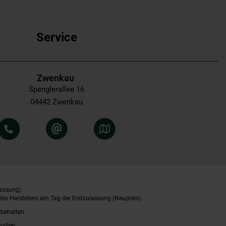
Service
Zwenkau
Spenglerallee 16
04442 Zwenkau
assung).
es Herstellers am Tag der Erstzulassung (Neupreis).
rbehalten.
halten.