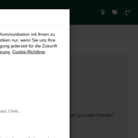
0
 Kommunikation mit Ihnen zu
stiken nur, wenn Sie uns Ihre
ung jederzeit für die Zukunft
ärung
,
Cookie-Richtlinie
.
Maps, Chats,
inem anderen Browser oder in einem privaten Fenster?