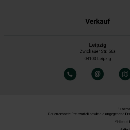
Verkauf
Leipzig
Zwickauer Str. 56a
04103 Leipzig
1
Ehemal
Der errechnete Preisvorteil sowie die angegebene E
2
Hierbei 
3
Hier