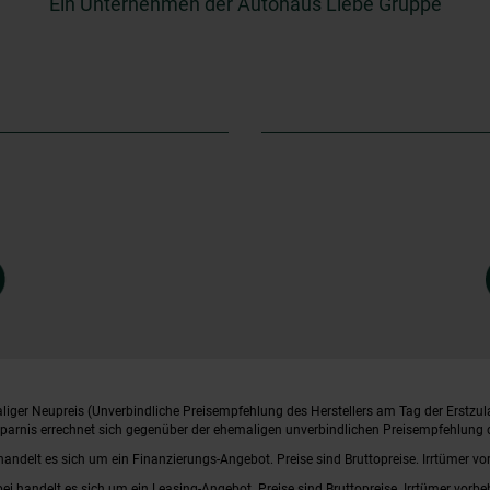
Ein Unternehmen der Autohaus Liebe Gruppe
iger Neupreis (Unverbindliche Preisempfehlung des Herstellers am Tag der Erstzul
rsparnis errechnet sich gegenüber der ehemaligen unverbindlichen Preisempfehlung d
handelt es sich um ein Finanzierungs-Angebot. Preise sind Bruttopreise. Irrtümer vo
bei handelt es sich um ein Leasing-Angebot. Preise sind Bruttopreise. Irrtümer vorbe