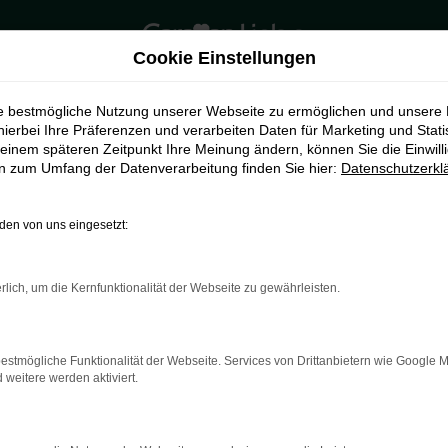
Cookie Einstellungen
ie bestmögliche Nutzung unserer Webseite zu ermöglichen und unsere
hierbei Ihre Präferenzen und verarbeiten Daten für Marketing und Stati
einem späteren Zeitpunkt Ihre Meinung ändern, können Sie die Einwillig
en zum Umfang der Datenverarbeitung finden Sie hier:
Datenschutzerkl
en von uns eingesetzt:
rlich, um die Kernfunktionalität der Webseite zu gewährleisten.
indung.
hine?
estmögliche Funktionalität der Webseite. Services von Drittanbietern wie Google 
aden bestimmter Seiten verhindern. Funktioniert die Seite in e
eitere werden aktiviert.
 zu beheben.