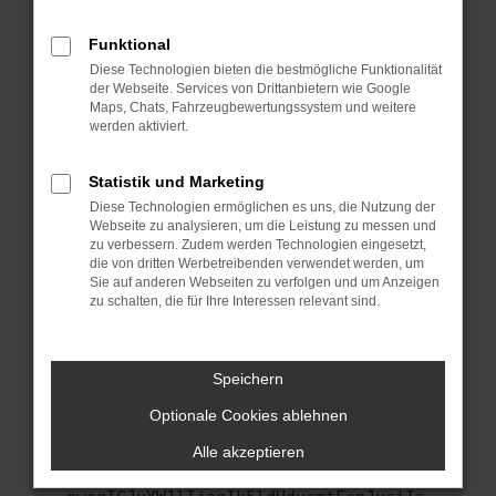
anderen Browser oder in einem privaten
Fenster?
Funktional
Starte dein Gerät neu.
Diese Technologien bieten die bestmögliche Funktionalität
Das kann manchmal helfen, vorübergehende
der Webseite. Services von Drittanbietern wie Google
Maps, Chats, Fahrzeugbewertungssystem und weitere
Probleme zu beheben.
werden aktiviert.
Stelle sicher, dass dein Browser und dein
Betriebssystem auf dem neuesten Stand
Statistik und Marketing
sind.
Diese Technologien ermöglichen es uns, die Nutzung der
Veraltete Software birgt nicht nur ein
Webseite zu analysieren, um die Leistung zu messen und
Sicherheitsrisiko, sondern kann auch dazu
zu verbessern. Zudem werden Technologien eingesetzt,
führen, dass bestimmte Funktionen nicht mehr
die von dritten Werbetreibenden verwendet werden, um
Sie auf anderen Webseiten zu verfolgen und um Anzeigen
unterstützt werden.
zu schalten, die für Ihre Interessen relevant sind.
Wende dich an den Webseitenbetreiber.
Wenn du alle oben genannten Schritte versucht
hast, kontaktiere uns bitte. Wir werden
Speichern
versuchen, das Problem zu beheben. Du kannst
Optionale Cookies ablehnen
uns diesen Text schicken, um uns bei der
Fehlersuche zu unterstützen:
Alle akzeptieren