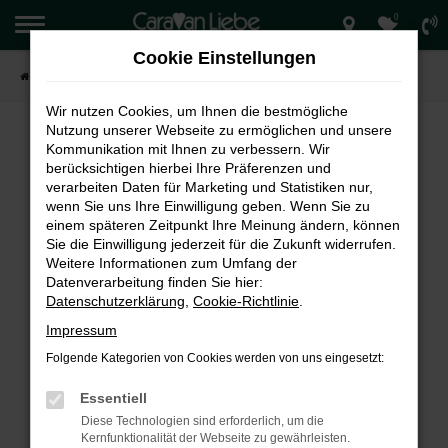
0
Zum
Hauptinhalt
Cookie Einstellungen
springen
Startseite
Verkauf
Wir nutzen Cookies, um Ihnen die bestmögliche
Nutzung unserer Webseite zu ermöglichen und unsere
Kommunikation mit Ihnen zu verbessern. Wir
berücksichtigen hierbei Ihre Präferenzen und
FEHLER: NETWORK ERROR
verarbeiten Daten für Marketing und Statistiken nur,
wenn Sie uns Ihre Einwilligung geben. Wenn Sie zu
Beim Laden ist ein Fehler aufgetreten.
einem späteren Zeitpunkt Ihre Meinung ändern, können
Hier sind ein paar Tipps, die dir helfen können:
Sie die Einwilligung jederzeit für die Zukunft widerrufen.
Weitere Informationen zum Umfang der
Überprüfe deine Firewall und deine
Datenverarbeitung finden Sie hier:
Internetverbindung.
Datenschutzerklärung
,
Cookie-Richtlinie
.
Laden andere Webseiten, zum Beispiel deine
Impressum
Suchmaschine?
Folgende Kategorien von Cookies werden von uns eingesetzt:
Prüfe deine Browsererweiterungen.
Manche Erweiterungen, wie Werbeblocker,
Essentiell
können das Laden bestimmter Seiten
Diese Technologien sind erforderlich, um die
verhindern. Funktioniert die Seite in einem
Kernfunktionalität der Webseite zu gewährleisten.