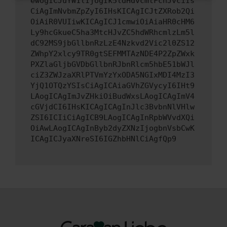
ewogICJuYW1lIjogIk5ldHdvcmtFcnJvciIs
CiAgImNvbmZpZyI6IHsKICAgICJtZXRob2Qi
OiAiR0VUIiwKICAgICJ1cmwiOiAiaHR0cHM6
Ly9hcGkueC5ha3MtcHJvZC5hdWRhcmlzLm5l
dC92MS9jbGllbnRzLzE4Nzkvd2Vic2l0ZS12
ZWhpY2xlcy9TR0gtSEFMMTAzNDE4P2ZpZWxk
PXZlaGljbGVDbGllbnRJbnRlcm5hbE51bWJl
ciZ3ZWJzaXRlPTVmYzYxODA5NGIxMDI4MzI3
YjQ1OTQzYSIsCiAgICAiaGVhZGVycyI6IHt9
LAogICAgImJvZHkiOiBudWxsLAogICAgImV4
cGVjdCI6IHsKICAgICAgInJlc3BvbnNlVHlw
ZSI6ICIiCiAgICB9LAogICAgInRpbWVvdXQi
OiAwLAogICAgInByb2dyZXNzIjogbnVsbCwK
ICAgICJyaXNreSI6IGZhbHNlCiAgfQp9