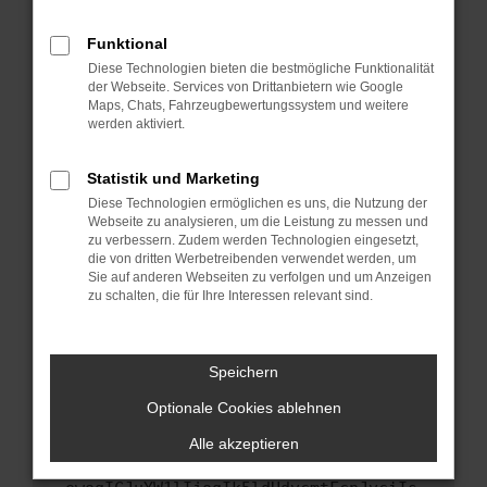
anderen Browser oder in einem privaten
Fenster?
Funktional
Starte dein Gerät neu.
Diese Technologien bieten die bestmögliche Funktionalität
Das kann manchmal helfen, vorübergehende
der Webseite. Services von Drittanbietern wie Google
Maps, Chats, Fahrzeugbewertungssystem und weitere
Probleme zu beheben.
werden aktiviert.
Stelle sicher, dass dein Browser und dein
Betriebssystem auf dem neuesten Stand
Statistik und Marketing
sind.
Diese Technologien ermöglichen es uns, die Nutzung der
Veraltete Software birgt nicht nur ein
Webseite zu analysieren, um die Leistung zu messen und
Sicherheitsrisiko, sondern kann auch dazu
zu verbessern. Zudem werden Technologien eingesetzt,
führen, dass bestimmte Funktionen nicht mehr
die von dritten Werbetreibenden verwendet werden, um
Sie auf anderen Webseiten zu verfolgen und um Anzeigen
unterstützt werden.
zu schalten, die für Ihre Interessen relevant sind.
Wende dich an den Webseitenbetreiber.
Wenn du alle oben genannten Schritte versucht
hast, kontaktiere uns bitte. Wir werden
Speichern
versuchen, das Problem zu beheben. Du kannst
Optionale Cookies ablehnen
uns diesen Text schicken, um uns bei der
Fehlersuche zu unterstützen:
Alle akzeptieren