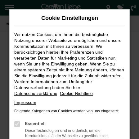
0
Zum
Hauptinhalt
Cookie Einstellungen
springen
Startseite
Verkauf
Wir nutzen Cookies, um Ihnen die bestmögliche
Nutzung unserer Webseite zu ermöglichen und unsere
Kommunikation mit Ihnen zu verbessern. Wir
berücksichtigen hierbei Ihre Präferenzen und
FEHLER: NETWORK ERROR
verarbeiten Daten für Marketing und Statistiken nur,
wenn Sie uns Ihre Einwilligung geben. Wenn Sie zu
Beim Laden ist ein Fehler aufgetreten.
einem späteren Zeitpunkt Ihre Meinung ändern, können
Hier sind ein paar Tipps, die dir helfen können:
Sie die Einwilligung jederzeit für die Zukunft widerrufen.
Weitere Informationen zum Umfang der
Überprüfe deine Firewall und deine
Datenverarbeitung finden Sie hier:
Internetverbindung.
Datenschutzerklärung
,
Cookie-Richtlinie
.
Laden andere Webseiten, zum Beispiel deine
Impressum
Suchmaschine?
Folgende Kategorien von Cookies werden von uns eingesetzt:
Prüfe deine Browsererweiterungen.
Manche Erweiterungen, wie Werbeblocker,
Essentiell
können das Laden bestimmter Seiten
Diese Technologien sind erforderlich, um die
verhindern. Funktioniert die Seite in einem
Kernfunktionalität der Webseite zu gewährleisten.