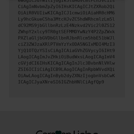
ewogICJuYW1lIjogIk5ldHdvcmtFcnJvciIs
CiAgImNvbmZpZyI6IHsKICAgICJtZXRob2Qi
OiAiR0VUIiwKICAgICJ1cmwiOiAiaHR0cHM6
Ly9hcGkueC5ha3MtcHJvZC5hdWRhcmlzLm5l
dC92MS9jbGllbnRzLzE4Nzkvd2Vic2l0ZS12
ZWhpY2xlcy9TR0gtSEFMMDYwNzY4P2ZpZWxk
PXZlaGljbGVDbGllbnRJbnRlcm5hbE51bWJl
ciZ3ZWJzaXRlPTVmYzYxODA5NGIxMDI4MzI3
YjQ1OTQzYSIsCiAgICAiaGVhZGVycyI6IHt9
LAogICAgImJvZHkiOiBudWxsLAogICAgImV4
cGVjdCI6IHsKICAgICAgInJlc3BvbnNlVHlw
ZSI6ICIiCiAgICB9LAogICAgInRpbWVvdXQi
OiAwLAogICAgInByb2dyZXNzIjogbnVsbCwK
ICAgICJyaXNreSI6IGZhbHNlCiAgfQp9