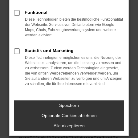
anderen Browser oder in einem privaten
Fenster?
Funktional
Starte dein Gerät neu.
Diese Technologien bieten die bestmögliche Funktionalität
Das kann manchmal helfen, vorübergehende
der Webseite. Services von Drittanbietern wie Google
Maps, Chats, Fahrzeugbewertungssystem und weitere
Probleme zu beheben.
werden aktiviert.
Stelle sicher, dass dein Browser und dein
Betriebssystem auf dem neuesten Stand
Statistik und Marketing
sind.
Diese Technologien ermöglichen es uns, die Nutzung der
Veraltete Software birgt nicht nur ein
Webseite zu analysieren, um die Leistung zu messen und
Sicherheitsrisiko, sondern kann auch dazu
zu verbessern. Zudem werden Technologien eingesetzt,
führen, dass bestimmte Funktionen nicht mehr
die von dritten Werbetreibenden verwendet werden, um
Sie auf anderen Webseiten zu verfolgen und um Anzeigen
unterstützt werden.
zu schalten, die für Ihre Interessen relevant sind.
Wende dich an den Webseitenbetreiber.
Wenn du alle oben genannten Schritte versucht
hast, kontaktiere uns bitte. Wir werden
Speichern
versuchen, das Problem zu beheben. Du kannst
Optionale Cookies ablehnen
uns diesen Text schicken, um uns bei der
Fehlersuche zu unterstützen:
Alle akzeptieren