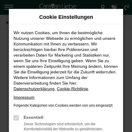
0
Zum
Hauptinhalt
Cookie Einstellungen
springen
Startseite
Verkauf
Wir nutzen Cookies, um Ihnen die bestmögliche
Nutzung unserer Webseite zu ermöglichen und unsere
Kommunikation mit Ihnen zu verbessern. Wir
berücksichtigen hierbei Ihre Präferenzen und
FEHLER: NETWORK ERROR
verarbeiten Daten für Marketing und Statistiken nur,
wenn Sie uns Ihre Einwilligung geben. Wenn Sie zu
Beim Laden ist ein Fehler aufgetreten.
einem späteren Zeitpunkt Ihre Meinung ändern, können
Hier sind ein paar Tipps, die dir helfen können:
Sie die Einwilligung jederzeit für die Zukunft widerrufen.
Weitere Informationen zum Umfang der
Überprüfe deine Firewall und deine
Datenverarbeitung finden Sie hier:
Internetverbindung.
Datenschutzerklärung
,
Cookie-Richtlinie
.
Laden andere Webseiten, zum Beispiel deine
Impressum
Suchmaschine?
Folgende Kategorien von Cookies werden von uns eingesetzt:
Prüfe deine Browsererweiterungen.
Manche Erweiterungen, wie Werbeblocker,
Essentiell
können das Laden bestimmter Seiten
Diese Technologien sind erforderlich, um die
verhindern. Funktioniert die Seite in einem
Kernfunktionalität der Webseite zu gewährleisten.