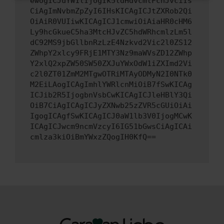
ewogICJuYW1lIjogIk5ldHdvcmtFcnJvciIs
CiAgImNvbmZpZyI6IHsKICAgICJtZXRob2Qi
OiAiR0VUIiwKICAgICJ1cmwiOiAiaHR0cHM6
Ly9hcGkueC5ha3MtcHJvZC5hdWRhcmlzLm5l
dC92MS9jbGllbnRzLzE4Nzkvd2Vic2l0ZS12
ZWhpY2xlcy9FRjE1MTY3Nz9maWVsZD12ZWhp
Y2xlQ2xpZW50SW50ZXJuYWxOdW1iZXImd2Vi
c2l0ZT01ZmM2MTgwOTRiMTAyODMyN2I0NTk0
M2EiLAogICAgImhlYWRlcnMiOiB7fSwKICAg
ICJib2R5IjogbnVsbCwKICAgICJleHBlY3Qi
OiB7CiAgICAgICJyZXNwb25zZVR5cGUiOiAi
IgogICAgfSwKICAgICJ0aW1lb3V0IjogMCwK
ICAgICJwcm9ncmVzcyI6IG51bGwsCiAgICAi
cmlza3kiOiBmYWxzZQogIH0KfQ==