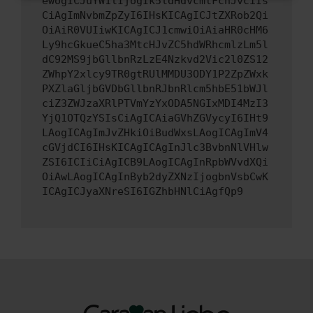
ewogICJuYW1lIjogIk5ldHdvcmtFcnJvciIs
CiAgImNvbmZpZyI6IHsKICAgICJtZXRob2Qi
OiAiR0VUIiwKICAgICJ1cmwiOiAiaHR0cHM6
Ly9hcGkueC5ha3MtcHJvZC5hdWRhcmlzLm5l
dC92MS9jbGllbnRzLzE4Nzkvd2Vic2l0ZS12
ZWhpY2xlcy9TR0gtRUlMMDU3ODY1P2ZpZWxk
PXZlaGljbGVDbGllbnRJbnRlcm5hbE51bWJl
ciZ3ZWJzaXRlPTVmYzYxODA5NGIxMDI4MzI3
YjQ1OTQzYSIsCiAgICAiaGVhZGVycyI6IHt9
LAogICAgImJvZHkiOiBudWxsLAogICAgImV4
cGVjdCI6IHsKICAgICAgInJlc3BvbnNlVHlw
ZSI6ICIiCiAgICB9LAogICAgInRpbWVvdXQi
OiAwLAogICAgInByb2dyZXNzIjogbnVsbCwK
ICAgICJyaXNreSI6IGZhbHNlCiAgfQp9