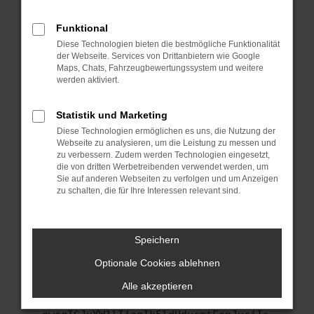
anderen Browser oder in einem privaten
Fenster?
Funktional
Starte dein Gerät neu.
Diese Technologien bieten die bestmögliche Funktionalität
Das kann manchmal helfen, vorübergehende
der Webseite. Services von Drittanbietern wie Google
Maps, Chats, Fahrzeugbewertungssystem und weitere
Probleme zu beheben.
werden aktiviert.
Stelle sicher, dass dein Browser und dein
Betriebssystem auf dem neuesten Stand
Statistik und Marketing
sind.
Diese Technologien ermöglichen es uns, die Nutzung der
Veraltete Software birgt nicht nur ein
Webseite zu analysieren, um die Leistung zu messen und
Sicherheitsrisiko, sondern kann auch dazu
zu verbessern. Zudem werden Technologien eingesetzt,
führen, dass bestimmte Funktionen nicht mehr
die von dritten Werbetreibenden verwendet werden, um
Sie auf anderen Webseiten zu verfolgen und um Anzeigen
unterstützt werden.
zu schalten, die für Ihre Interessen relevant sind.
Wende dich an den Webseitenbetreiber.
Wenn du alle oben genannten Schritte versucht
hast, kontaktiere uns bitte. Wir werden
Speichern
versuchen, das Problem zu beheben. Du kannst
Optionale Cookies ablehnen
uns diesen Text schicken, um uns bei der
Fehlersuche zu unterstützen:
Alle akzeptieren