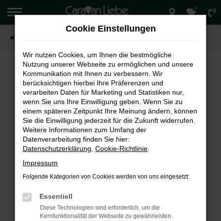
0
Zum
Hauptinhalt
Cookie Einstellungen
springen
Startseite
Verkauf
Wir nutzen Cookies, um Ihnen die bestmögliche
Nutzung unserer Webseite zu ermöglichen und unsere
Kommunikation mit Ihnen zu verbessern. Wir
berücksichtigen hierbei Ihre Präferenzen und
FEHLER: NETWORK ERROR
verarbeiten Daten für Marketing und Statistiken nur,
wenn Sie uns Ihre Einwilligung geben. Wenn Sie zu
Beim Laden ist ein Fehler aufgetreten.
einem späteren Zeitpunkt Ihre Meinung ändern, können
Hier sind ein paar Tipps, die dir helfen können:
Sie die Einwilligung jederzeit für die Zukunft widerrufen.
Weitere Informationen zum Umfang der
Überprüfe deine Firewall und deine
Datenverarbeitung finden Sie hier:
Internetverbindung.
Datenschutzerklärung
,
Cookie-Richtlinie
.
Laden andere Webseiten, zum Beispiel deine
Impressum
Suchmaschine?
Folgende Kategorien von Cookies werden von uns eingesetzt:
Prüfe deine Browsererweiterungen.
Manche Erweiterungen, wie Werbeblocker,
Essentiell
können das Laden bestimmter Seiten
Diese Technologien sind erforderlich, um die
verhindern. Funktioniert die Seite in einem
Kernfunktionalität der Webseite zu gewährleisten.