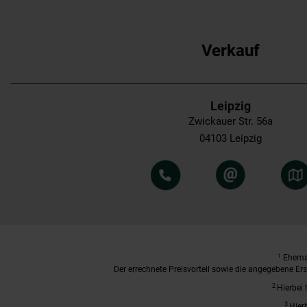
Verkauf
Leipzig
Zwickauer Str. 56a
04103 Leipzig
1
Ehemal
Der errechnete Preisvorteil sowie die angegebene E
2
Hierbei 
3
Hier