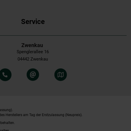
Service
Zwenkau
Spenglerallee 16
04442 Zwenkau
assung).
es Herstellers am Tag der Erstzulassung (Neupreis).
rbehalten.
halten.