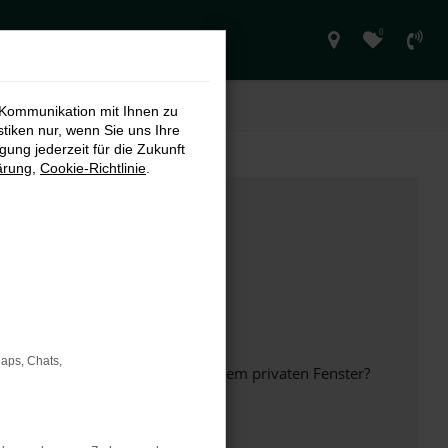
0
 Kommunikation mit Ihnen zu
stiken nur, wenn Sie uns Ihre
ung jederzeit für die Zukunft
ärung
,
Cookie-Richtlinie
.
Maps, Chats,
inem anderen Browser oder in einem privaten Fenster?