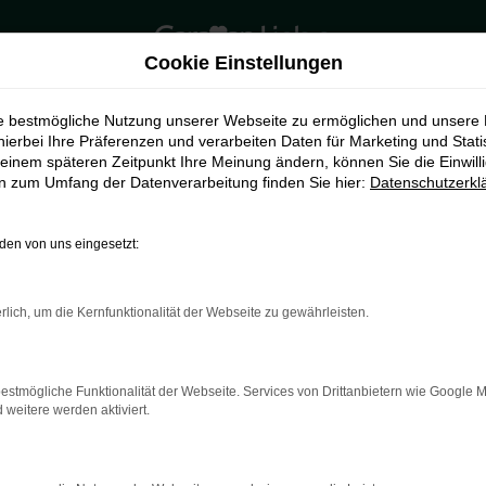
Cookie Einstellungen
ie bestmögliche Nutzung unserer Webseite zu ermöglichen und unsere
hierbei Ihre Präferenzen und verarbeiten Daten für Marketing und Stati
einem späteren Zeitpunkt Ihre Meinung ändern, können Sie die Einwillig
en zum Umfang der Datenverarbeitung finden Sie hier:
Datenschutzerkl
en von uns eingesetzt:
rlich, um die Kernfunktionalität der Webseite zu gewährleisten.
indung.
hine?
estmögliche Funktionalität der Webseite. Services von Drittanbietern wie Google 
aden bestimmter Seiten verhindern. Funktioniert die Seite in e
eitere werden aktiviert.
 zu beheben.