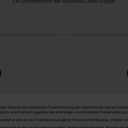
Ein Unternehmen der Autohaus Liebe Gruppe
iger Neupreis (Unverbindliche Preisempfehlung des Herstellers am Tag der Erstzul
rsparnis errechnet sich gegenüber der ehemaligen unverbindlichen Preisempfehlung d
handelt es sich um ein Finanzierungs-Angebot. Preise sind Bruttopreise. Irrtümer vo
bei handelt es sich um ein Leasing-Angebot. Preise sind Bruttopreise. Irrtümer vorbe