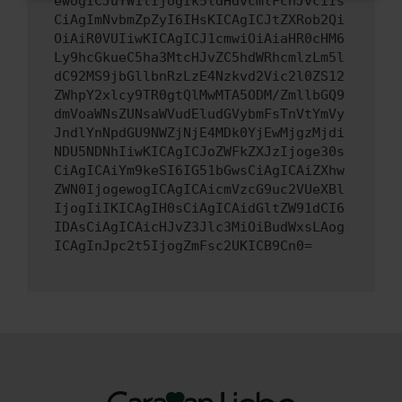
ewogICJuYW1lIjogIk5ldHdvcmtFcnJvciIs
CiAgImNvbmZpZyI6IHsKICAgICJtZXRob2Qi
OiAiR0VUIiwKICAgICJ1cmwiOiAiaHR0cHM6
Ly9hcGkueC5ha3MtcHJvZC5hdWRhcmlzLm5l
dC92MS9jbGllbnRzLzE4Nzkvd2Vic2l0ZS12
ZWhpY2xlcy9TR0gtQlMwMTA5ODM/ZmllbGQ9
dmVoaWNsZUNsaWVudEludGVybmFsTnVtYmVy
JndlYnNpdGU9NWZjNjE4MDk0YjEwMjgzMjdi
NDU5NDNhIiwKICAgICJoZWFkZXJzIjoge30s
CiAgICAiYm9keSI6IG51bGwsCiAgICAiZXhw
ZWN0IjogewogICAgICAicmVzcG9uc2VUeXBl
IjogIiIKICAgIH0sCiAgICAidGltZW91dCI6
IDAsCiAgICAicHJvZ3Jlc3MiOiBudWxsLAog
ICAgInJpc2t5IjogZmFsc2UKICB9Cn0=