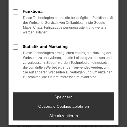
anderen Browser oder in einem privaten
Fenster?
Funktional
Starte dein Gerät neu.
Diese Technologien bieten die bestmögliche Funktionalität
Das kann manchmal helfen, vorübergehende
der Webseite. Services von Drittanbietern wie Google
Maps, Chats, Fahrzeugbewertungssystem und weitere
Probleme zu beheben.
werden aktiviert.
Stelle sicher, dass dein Browser und dein
Betriebssystem auf dem neuesten Stand
Statistik und Marketing
sind.
Diese Technologien ermöglichen es uns, die Nutzung der
Veraltete Software birgt nicht nur ein
Webseite zu analysieren, um die Leistung zu messen und
Sicherheitsrisiko, sondern kann auch dazu
zu verbessern. Zudem werden Technologien eingesetzt,
führen, dass bestimmte Funktionen nicht mehr
die von dritten Werbetreibenden verwendet werden, um
Sie auf anderen Webseiten zu verfolgen und um Anzeigen
unterstützt werden.
zu schalten, die für Ihre Interessen relevant sind.
Wende dich an den Webseitenbetreiber.
Wenn du alle oben genannten Schritte versucht
hast, kontaktiere uns bitte. Wir werden
Speichern
versuchen, das Problem zu beheben. Du kannst
Optionale Cookies ablehnen
uns diesen Text schicken, um uns bei der
Fehlersuche zu unterstützen:
Alle akzeptieren