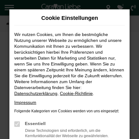
0
Zum
Hauptinhalt
Cookie Einstellungen
springen
Startseite
Verkauf
Wir nutzen Cookies, um Ihnen die bestmögliche
Nutzung unserer Webseite zu ermöglichen und unsere
Kommunikation mit Ihnen zu verbessern. Wir
berücksichtigen hierbei Ihre Präferenzen und
FEHLER: NETWORK ERROR
verarbeiten Daten für Marketing und Statistiken nur,
wenn Sie uns Ihre Einwilligung geben. Wenn Sie zu
Beim Laden ist ein Fehler aufgetreten.
einem späteren Zeitpunkt Ihre Meinung ändern, können
Hier sind ein paar Tipps, die dir helfen können:
Sie die Einwilligung jederzeit für die Zukunft widerrufen.
Weitere Informationen zum Umfang der
Überprüfe deine Firewall und deine
Datenverarbeitung finden Sie hier:
Internetverbindung.
Datenschutzerklärung
,
Cookie-Richtlinie
.
Laden andere Webseiten, zum Beispiel deine
Impressum
Suchmaschine?
Folgende Kategorien von Cookies werden von uns eingesetzt:
Prüfe deine Browsererweiterungen.
Manche Erweiterungen, wie Werbeblocker,
Essentiell
können das Laden bestimmter Seiten
Diese Technologien sind erforderlich, um die
verhindern. Funktioniert die Seite in einem
Kernfunktionalität der Webseite zu gewährleisten.