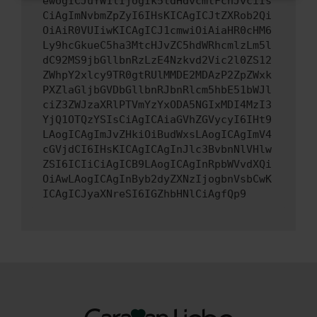
ewogICJuYW1lIjogIk5ldHdvcmtFcnJvciIs
CiAgImNvbmZpZyI6IHsKICAgICJtZXRob2Qi
OiAiR0VUIiwKICAgICJ1cmwiOiAiaHR0cHM6
Ly9hcGkueC5ha3MtcHJvZC5hdWRhcmlzLm5l
dC92MS9jbGllbnRzLzE4Nzkvd2Vic2l0ZS12
ZWhpY2xlcy9TR0gtRUlMMDE2MDAzP2ZpZWxk
PXZlaGljbGVDbGllbnRJbnRlcm5hbE51bWJl
ciZ3ZWJzaXRlPTVmYzYxODA5NGIxMDI4MzI3
YjQ1OTQzYSIsCiAgICAiaGVhZGVycyI6IHt9
LAogICAgImJvZHkiOiBudWxsLAogICAgImV4
cGVjdCI6IHsKICAgICAgInJlc3BvbnNlVHlw
ZSI6ICIiCiAgICB9LAogICAgInRpbWVvdXQi
OiAwLAogICAgInByb2dyZXNzIjogbnVsbCwK
ICAgICJyaXNreSI6IGZhbHNlCiAgfQp9