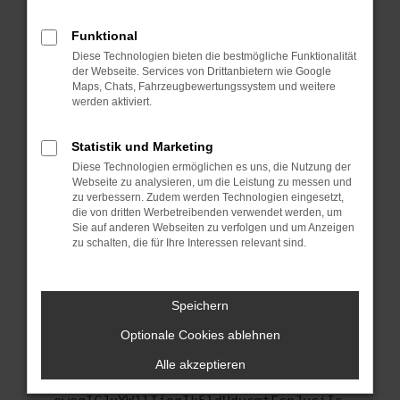
anderen Browser oder in einem privaten
Fenster?
Funktional
Starte dein Gerät neu.
Diese Technologien bieten die bestmögliche Funktionalität
Das kann manchmal helfen, vorübergehende
der Webseite. Services von Drittanbietern wie Google
Maps, Chats, Fahrzeugbewertungssystem und weitere
Probleme zu beheben.
werden aktiviert.
Stelle sicher, dass dein Browser und dein
Betriebssystem auf dem neuesten Stand
Statistik und Marketing
sind.
Diese Technologien ermöglichen es uns, die Nutzung der
Veraltete Software birgt nicht nur ein
Webseite zu analysieren, um die Leistung zu messen und
Sicherheitsrisiko, sondern kann auch dazu
zu verbessern. Zudem werden Technologien eingesetzt,
führen, dass bestimmte Funktionen nicht mehr
die von dritten Werbetreibenden verwendet werden, um
Sie auf anderen Webseiten zu verfolgen und um Anzeigen
unterstützt werden.
zu schalten, die für Ihre Interessen relevant sind.
Wende dich an den Webseitenbetreiber.
Wenn du alle oben genannten Schritte versucht
hast, kontaktiere uns bitte. Wir werden
Speichern
versuchen, das Problem zu beheben. Du kannst
Optionale Cookies ablehnen
uns diesen Text schicken, um uns bei der
Fehlersuche zu unterstützen:
Alle akzeptieren