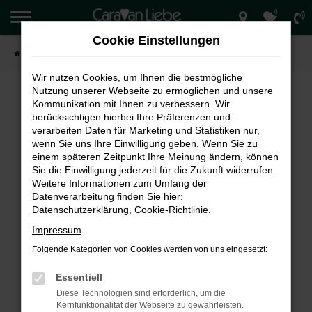
0
Zum
Hauptinhalt
Cookie Einstellungen
springen
Startseite
Verkauf
Wir nutzen Cookies, um Ihnen die bestmögliche
Nutzung unserer Webseite zu ermöglichen und unsere
Kommunikation mit Ihnen zu verbessern. Wir
berücksichtigen hierbei Ihre Präferenzen und
FEHLER: NETWORK ERROR
verarbeiten Daten für Marketing und Statistiken nur,
wenn Sie uns Ihre Einwilligung geben. Wenn Sie zu
Beim Laden ist ein Fehler aufgetreten.
einem späteren Zeitpunkt Ihre Meinung ändern, können
Hier sind ein paar Tipps, die dir helfen können:
Sie die Einwilligung jederzeit für die Zukunft widerrufen.
Weitere Informationen zum Umfang der
Überprüfe deine Firewall und deine
Datenverarbeitung finden Sie hier:
Internetverbindung.
Datenschutzerklärung
,
Cookie-Richtlinie
.
Laden andere Webseiten, zum Beispiel deine
Impressum
Suchmaschine?
Folgende Kategorien von Cookies werden von uns eingesetzt:
Prüfe deine Browsererweiterungen.
Manche Erweiterungen, wie Werbeblocker,
Essentiell
können das Laden bestimmter Seiten
Diese Technologien sind erforderlich, um die
verhindern. Funktioniert die Seite in einem
Kernfunktionalität der Webseite zu gewährleisten.