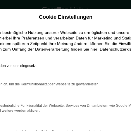
Cookie Einstellungen
ie bestmögliche Nutzung unserer Webseite zu ermöglichen und unsere
hierbei Ihre Präferenzen und verarbeiten Daten für Marketing und Stati
einem späteren Zeitpunkt Ihre Meinung ändern, können Sie die Einwillig
en zum Umfang der Datenverarbeitung finden Sie hier:
Datenschutzerkl
en von uns eingesetzt:
rlich, um die Kernfunktionalität der Webseite zu gewährleisten.
indung.
hine?
estmögliche Funktionalität der Webseite. Services von Drittanbietern wie Google 
aden bestimmter Seiten verhindern. Funktioniert die Seite in e
eitere werden aktiviert.
 zu beheben.