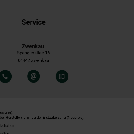
Service
Zwenkau
Spenglerallee 16
04442 Zwenkau
assung).
es Herstellers am Tag der Erstzulassung (Neupreis).
rbehalten.
halten.