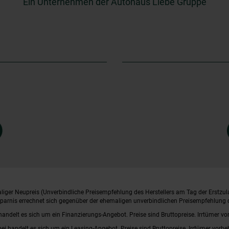
Ein Unternehmen der Autohaus Liebe Gruppe
iger Neupreis (Unverbindliche Preisempfehlung des Herstellers am Tag der Erstzul
rsparnis errechnet sich gegenüber der ehemaligen unverbindlichen Preisempfehlung d
handelt es sich um ein Finanzierungs-Angebot. Preise sind Bruttopreise. Irrtümer vo
bei handelt es sich um ein Leasing-Angebot. Preise sind Bruttopreise. Irrtümer vorbe