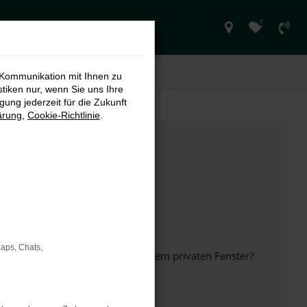
0
 Kommunikation mit Ihnen zu
stiken nur, wenn Sie uns Ihre
ung jederzeit für die Zukunft
ärung
,
Cookie-Richtlinie
.
Maps, Chats,
inem anderen Browser oder in einem privaten Fenster?