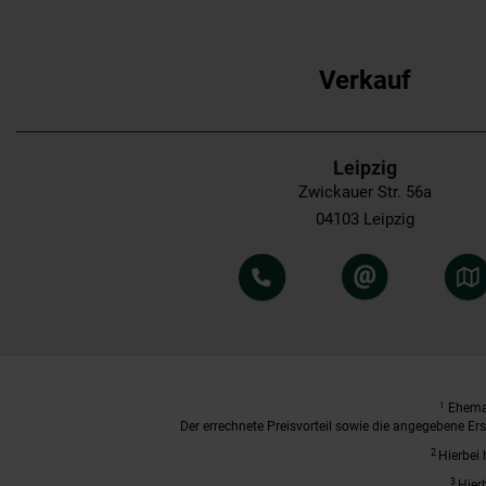
Verkauf
Leipzig
Zwickauer Str. 56a
04103 Leipzig
1
Ehemal
Der errechnete Preisvorteil sowie die angegebene E
2
Hierbei 
3
Hier