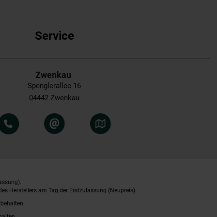
Service
Zwenkau
Spenglerallee 16
04442 Zwenkau
assung).
es Herstellers am Tag der Erstzulassung (Neupreis).
rbehalten.
halten.