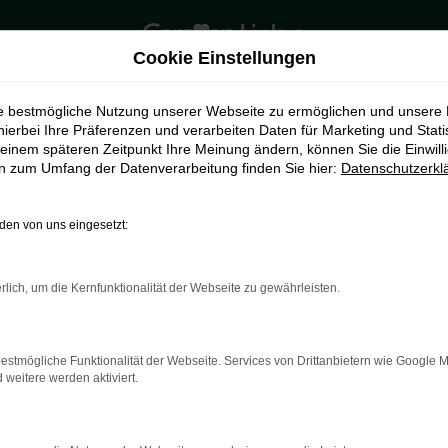
Cookie Einstellungen
ie bestmögliche Nutzung unserer Webseite zu ermöglichen und unsere
hierbei Ihre Präferenzen und verarbeiten Daten für Marketing und Stati
einem späteren Zeitpunkt Ihre Meinung ändern, können Sie die Einwillig
en zum Umfang der Datenverarbeitung finden Sie hier:
Datenschutzerkl
en von uns eingesetzt:
rlich, um die Kernfunktionalität der Webseite zu gewährleisten.
indung.
hine?
estmögliche Funktionalität der Webseite. Services von Drittanbietern wie Google 
aden bestimmter Seiten verhindern. Funktioniert die Seite in e
eitere werden aktiviert.
 zu beheben.