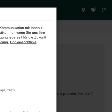
0
 Kommunikation mit Ihnen zu
stiken nur, wenn Sie uns Ihre
ung jederzeit für die Zukunft
ärung
,
Cookie-Richtlinie
.
Maps, Chats,
inem anderen Browser oder in einem privaten Fenster?