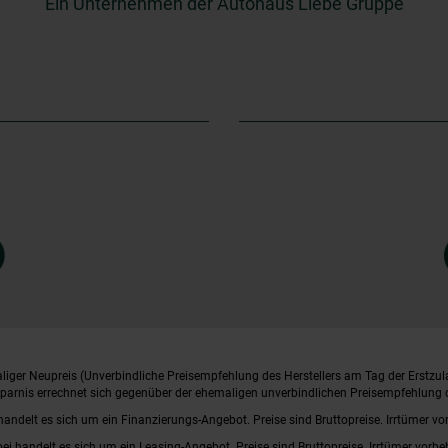
Ein Unternehmen der Autohaus Liebe Gruppe
iger Neupreis (Unverbindliche Preisempfehlung des Herstellers am Tag der Erstzul
rsparnis errechnet sich gegenüber der ehemaligen unverbindlichen Preisempfehlung d
handelt es sich um ein Finanzierungs-Angebot. Preise sind Bruttopreise. Irrtümer vo
bei handelt es sich um ein Leasing-Angebot. Preise sind Bruttopreise. Irrtümer vorbe