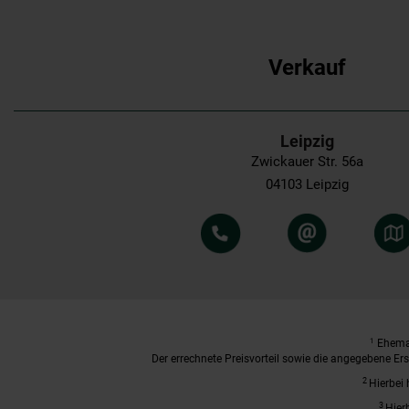
Verkauf
Leipzig
Zwickauer Str. 56a
04103 Leipzig
1
Ehemal
Der errechnete Preisvorteil sowie die angegebene E
2
Hierbei 
3
Hier