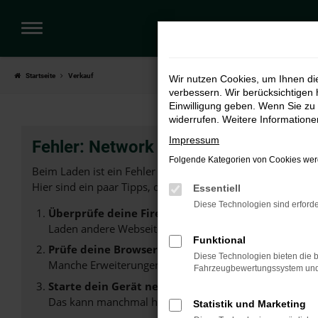
Zum
Hauptinhalt
springen
Startseite
Verkauf
Wir nutzen Cookies, um Ihnen d
verbessern. Wir berücksichtigen 
Einwilligung geben. Wenn Sie zu 
widerrufen. Weitere Information
Impressum
Fehler: Network Error
Folgende Kategorien von Cookies werd
Beim Laden ist ein Fehler aufgetreten.
Hier sind ein paar Tipps, die dir helfen können:
Essentiell
Diese Technologien sind erforde
Überprüfe deine Firewall und deine Internetverb
Laden andere Webseiten, zum Beispiel deine Suchmasc
Funktional
Prüfe deine Browsererweiterungen.
Diese Technologien bieten die b
Manche Erweiterungen, wie Werbeblocker, können das L
Fahrzeugbewertungssystem und w
Starte dein Gerät neu.
Das kann manchmal helfen, vorübergehende Probleme
Statistik und Marketing