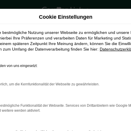
Cookie Einstellungen
ie bestmögliche Nutzung unserer Webseite zu ermöglichen und unsere
hierbei Ihre Präferenzen und verarbeiten Daten für Marketing und Stati
einem späteren Zeitpunkt Ihre Meinung ändern, können Sie die Einwillig
en zum Umfang der Datenverarbeitung finden Sie hier:
Datenschutzerkl
en von uns eingesetzt:
rlich, um die Kernfunktionalität der Webseite zu gewährleisten.
indung.
hine?
estmögliche Funktionalität der Webseite. Services von Drittanbietern wie Google 
aden bestimmter Seiten verhindern. Funktioniert die Seite in e
eitere werden aktiviert.
 zu beheben.