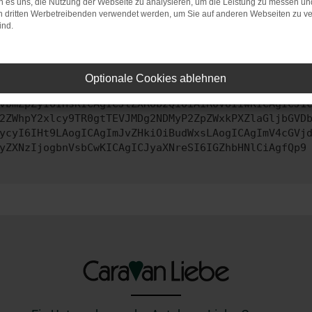
bssystem auf dem neuesten Stand sind.
 es uns, die Nutzung der Webseite zu analysieren, um die Leistung zu messen u
on dritten Werbetreibenden verwendet werden, um Sie auf anderen Webseiten zu ve
ko, sondern kann auch dazu führen, dass bestimmte Funktionen nic
ind.
ontaktiere uns bitte. Wir werden versuchen, das Problem zu behe
Optionale Cookies ablehnen
vbmZpZyI6IHsKICAgICJtZXRob2QiOiAiR0VUIiwKICAgICJ1
2ZWhpY2xlcy9TR0gtTEVJMDg2NDMyP2ZpZWxkPXZlaGljbGVD
ycyI6IHt9LAogICAgImJvZHkiOiBudWxsLAogICAgImV4cGVj
yZXNzIjogbnVsbCwKICAgICJyaXNreSI6IGZhbHNlCiAgfQp9
_________