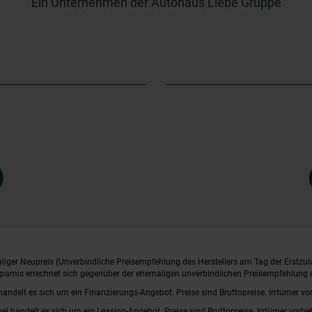
Ein Unternehmen der Autohaus Liebe Gruppe
iger Neupreis (Unverbindliche Preisempfehlung des Herstellers am Tag der Erstzul
rsparnis errechnet sich gegenüber der ehemaligen unverbindlichen Preisempfehlung d
handelt es sich um ein Finanzierungs-Angebot. Preise sind Bruttopreise. Irrtümer vo
bei handelt es sich um ein Leasing-Angebot. Preise sind Bruttopreise. Irrtümer vorbe