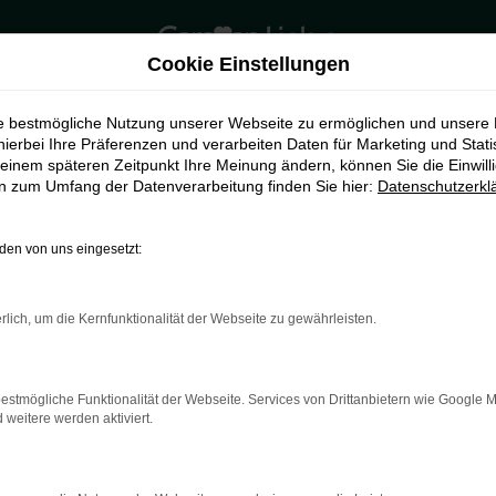
Cookie Einstellungen
ie bestmögliche Nutzung unserer Webseite zu ermöglichen und unsere
hierbei Ihre Präferenzen und verarbeiten Daten für Marketing und Stati
einem späteren Zeitpunkt Ihre Meinung ändern, können Sie die Einwillig
en zum Umfang der Datenverarbeitung finden Sie hier:
Datenschutzerkl
en von uns eingesetzt:
rlich, um die Kernfunktionalität der Webseite zu gewährleisten.
indung.
hine?
estmögliche Funktionalität der Webseite. Services von Drittanbietern wie Google 
aden bestimmter Seiten verhindern. Funktioniert die Seite in e
eitere werden aktiviert.
 zu beheben.