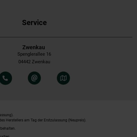
Service
Zwenkau
Spenglerallee 16
04442 Zwenkau
assung).
es Herstellers am Tag der Erstzulassung (Neupreis).
rbehalten.
halten.