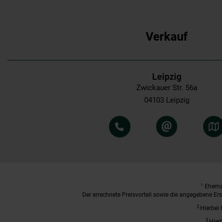
Verkauf
Leipzig
Zwickauer Str. 56a
04103 Leipzig
1
Ehemal
Der errechnete Preisvorteil sowie die angegebene E
2
Hierbei 
3
Hier