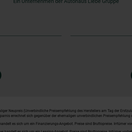
Ein Unternehmen der Autohaus Liebe Gruppe
iger Neupreis (Unverbindliche Preisempfehlung des Herstellers am Tag der Erstzul
rsparnis errechnet sich gegenüber der ehemaligen unverbindlichen Preisempfehlung d
handelt es sich um ein Finanzierungs-Angebot. Preise sind Bruttopreise. Irrtümer vo
bei handelt es sich um ein Leasing-Angebot. Preise sind Bruttopreise. Irrtümer vorbe