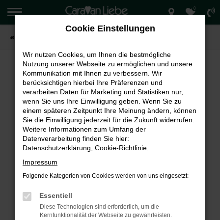
0
Zum
Hauptinhalt
Cookie Einstellungen
springen
Startseite
Verkauf
Wir nutzen Cookies, um Ihnen die bestmögliche
Nutzung unserer Webseite zu ermöglichen und unsere
Kommunikation mit Ihnen zu verbessern. Wir
berücksichtigen hierbei Ihre Präferenzen und
FEHLER: NETWORK ERROR
verarbeiten Daten für Marketing und Statistiken nur,
wenn Sie uns Ihre Einwilligung geben. Wenn Sie zu
Beim Laden ist ein Fehler aufgetreten.
einem späteren Zeitpunkt Ihre Meinung ändern, können
Hier sind ein paar Tipps, die dir helfen können:
Sie die Einwilligung jederzeit für die Zukunft widerrufen.
Weitere Informationen zum Umfang der
Überprüfe deine Firewall und deine
Datenverarbeitung finden Sie hier:
Internetverbindung.
Datenschutzerklärung
,
Cookie-Richtlinie
.
Laden andere Webseiten, zum Beispiel deine
Impressum
Suchmaschine?
Folgende Kategorien von Cookies werden von uns eingesetzt:
Prüfe deine Browsererweiterungen.
Manche Erweiterungen, wie Werbeblocker,
Essentiell
können das Laden bestimmter Seiten
Diese Technologien sind erforderlich, um die
verhindern. Funktioniert die Seite in einem
Kernfunktionalität der Webseite zu gewährleisten.