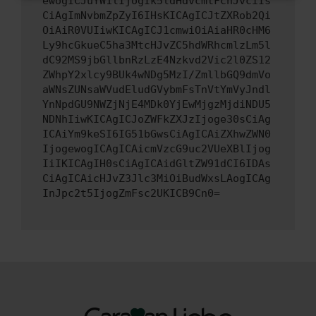
ewogICJuYW1lIjogIk5ldHdvcmtFcnJvciIs
CiAgImNvbmZpZyI6IHsKICAgICJtZXRob2Qi
OiAiR0VUIiwKICAgICJ1cmwiOiAiaHR0cHM6
Ly9hcGkueC5ha3MtcHJvZC5hdWRhcmlzLm5l
dC92MS9jbGllbnRzLzE4Nzkvd2Vic2l0ZS12
ZWhpY2xlcy9BUk4wNDg5MzI/ZmllbGQ9dmVo
aWNsZUNsaWVudEludGVybmFsTnVtYmVyJndl
YnNpdGU9NWZjNjE4MDk0YjEwMjgzMjdiNDU5
NDNhIiwKICAgICJoZWFkZXJzIjoge30sCiAg
ICAiYm9keSI6IG51bGwsCiAgICAiZXhwZWN0
IjogewogICAgICAicmVzcG9uc2VUeXBlIjog
IiIKICAgIH0sCiAgICAidGltZW91dCI6IDAs
CiAgICAicHJvZ3Jlc3MiOiBudWxsLAogICAg
InJpc2t5IjogZmFsc2UKICB9Cn0=