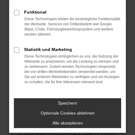
anderen Browser oder in einem privaten
Fenster?
Funktional
Starte dein Gerät neu.
Diese Technologien bieten die bestmögliche Funktionalität
Das kann manchmal helfen, vorübergehende
der Webseite. Services von Drittanbietern wie Google
Maps, Chats, Fahrzeugbewertungssystem und weitere
Probleme zu beheben.
werden aktiviert.
Stelle sicher, dass dein Browser und dein
Betriebssystem auf dem neuesten Stand
Statistik und Marketing
sind.
Diese Technologien ermöglichen es uns, die Nutzung der
Veraltete Software birgt nicht nur ein
Webseite zu analysieren, um die Leistung zu messen und
Sicherheitsrisiko, sondern kann auch dazu
zu verbessern. Zudem werden Technologien eingesetzt,
führen, dass bestimmte Funktionen nicht mehr
die von dritten Werbetreibenden verwendet werden, um
Sie auf anderen Webseiten zu verfolgen und um Anzeigen
unterstützt werden.
zu schalten, die für Ihre Interessen relevant sind.
Wende dich an den Webseitenbetreiber.
Wenn du alle oben genannten Schritte versucht
hast, kontaktiere uns bitte. Wir werden
Speichern
versuchen, das Problem zu beheben. Du kannst
Optionale Cookies ablehnen
uns diesen Text schicken, um uns bei der
Fehlersuche zu unterstützen:
Alle akzeptieren