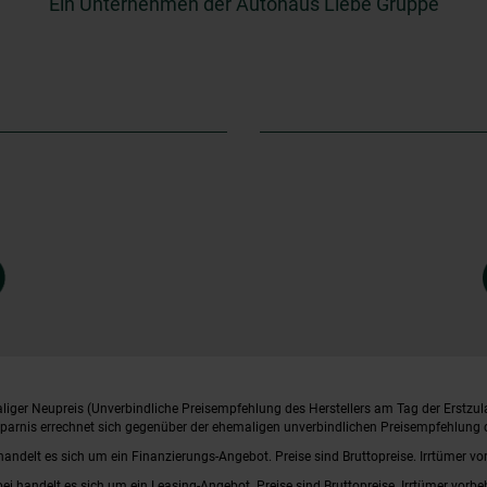
Ein Unternehmen der Autohaus Liebe Gruppe
iger Neupreis (Unverbindliche Preisempfehlung des Herstellers am Tag der Erstzul
rsparnis errechnet sich gegenüber der ehemaligen unverbindlichen Preisempfehlung d
handelt es sich um ein Finanzierungs-Angebot. Preise sind Bruttopreise. Irrtümer vo
bei handelt es sich um ein Leasing-Angebot. Preise sind Bruttopreise. Irrtümer vorbe