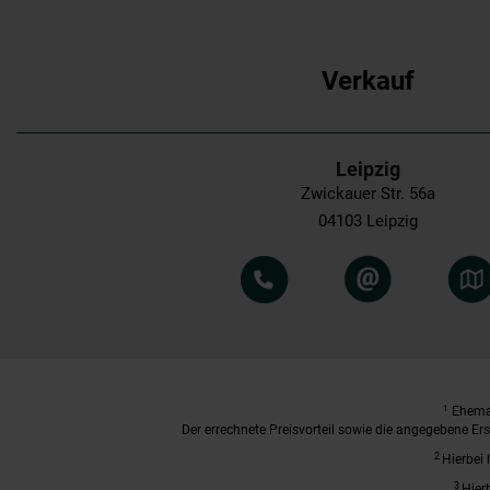
Verkauf
Leipzig
Zwickauer Str. 56a
04103 Leipzig
1
Ehemal
Der errechnete Preisvorteil sowie die angegebene E
2
Hierbei 
3
Hier