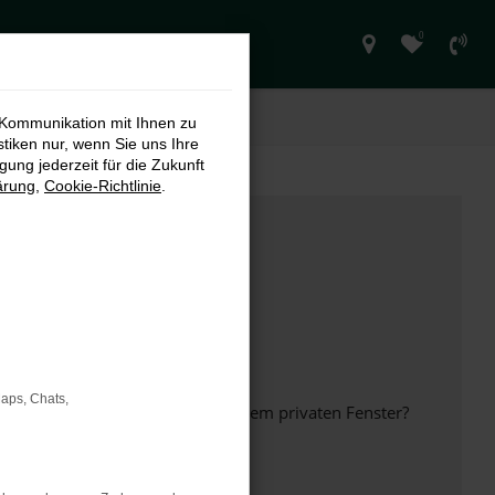
0
 Kommunikation mit Ihnen zu
stiken nur, wenn Sie uns Ihre
ung jederzeit für die Zukunft
ärung
,
Cookie-Richtlinie
.
Maps, Chats,
inem anderen Browser oder in einem privaten Fenster?