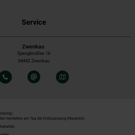
Service
Zwenkau
Spenglerallee 16
04442 Zwenkau
assung).
es Herstellers am Tag der Erstzulassung (Neupreis).
rbehalten.
halten.