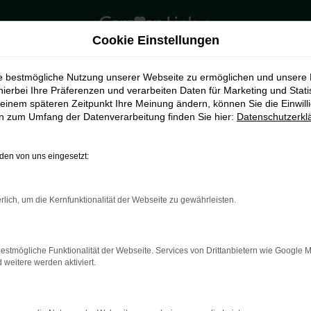
Cookie Einstellungen
ie bestmögliche Nutzung unserer Webseite zu ermöglichen und unsere
hierbei Ihre Präferenzen und verarbeiten Daten für Marketing und Stati
einem späteren Zeitpunkt Ihre Meinung ändern, können Sie die Einwillig
en zum Umfang der Datenverarbeitung finden Sie hier:
Datenschutzerkl
en von uns eingesetzt:
rlich, um die Kernfunktionalität der Webseite zu gewährleisten.
indung.
hine?
estmögliche Funktionalität der Webseite. Services von Drittanbietern wie Google 
aden bestimmter Seiten verhindern. Funktioniert die Seite in e
eitere werden aktiviert.
 zu beheben.