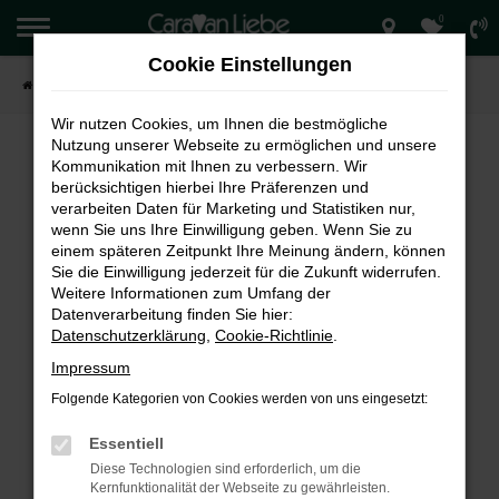
0
Zum
Hauptinhalt
Cookie Einstellungen
springen
Startseite
Verkauf
Wir nutzen Cookies, um Ihnen die bestmögliche
Nutzung unserer Webseite zu ermöglichen und unsere
Kommunikation mit Ihnen zu verbessern. Wir
berücksichtigen hierbei Ihre Präferenzen und
FEHLER: NETWORK ERROR
verarbeiten Daten für Marketing und Statistiken nur,
wenn Sie uns Ihre Einwilligung geben. Wenn Sie zu
Beim Laden ist ein Fehler aufgetreten.
einem späteren Zeitpunkt Ihre Meinung ändern, können
Hier sind ein paar Tipps, die dir helfen können:
Sie die Einwilligung jederzeit für die Zukunft widerrufen.
Weitere Informationen zum Umfang der
Überprüfe deine Firewall und deine
Datenverarbeitung finden Sie hier:
Internetverbindung.
Datenschutzerklärung
,
Cookie-Richtlinie
.
Laden andere Webseiten, zum Beispiel deine
Impressum
Suchmaschine?
Folgende Kategorien von Cookies werden von uns eingesetzt:
Prüfe deine Browsererweiterungen.
Manche Erweiterungen, wie Werbeblocker,
Essentiell
können das Laden bestimmter Seiten
Diese Technologien sind erforderlich, um die
verhindern. Funktioniert die Seite in einem
Kernfunktionalität der Webseite zu gewährleisten.