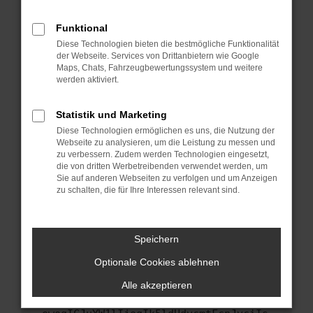
anderen Browser oder in einem privaten
Fenster?
Funktional
Starte dein Gerät neu.
Diese Technologien bieten die bestmögliche Funktionalität
Das kann manchmal helfen, vorübergehende
der Webseite. Services von Drittanbietern wie Google
Maps, Chats, Fahrzeugbewertungssystem und weitere
Probleme zu beheben.
werden aktiviert.
Stelle sicher, dass dein Browser und dein
Betriebssystem auf dem neuesten Stand
Statistik und Marketing
sind.
Diese Technologien ermöglichen es uns, die Nutzung der
Veraltete Software birgt nicht nur ein
Webseite zu analysieren, um die Leistung zu messen und
Sicherheitsrisiko, sondern kann auch dazu
zu verbessern. Zudem werden Technologien eingesetzt,
führen, dass bestimmte Funktionen nicht mehr
die von dritten Werbetreibenden verwendet werden, um
Sie auf anderen Webseiten zu verfolgen und um Anzeigen
unterstützt werden.
zu schalten, die für Ihre Interessen relevant sind.
Wende dich an den Webseitenbetreiber.
Wenn du alle oben genannten Schritte versucht
hast, kontaktiere uns bitte. Wir werden
Speichern
versuchen, das Problem zu beheben. Du kannst
Optionale Cookies ablehnen
uns diesen Text schicken, um uns bei der
Fehlersuche zu unterstützen:
Alle akzeptieren