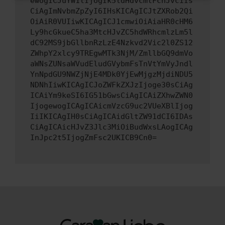
ewogICJuYW1lIjogIk5ldHdvcmtFcnJvciIs
CiAgImNvbmZpZyI6IHsKICAgICJtZXRob2Qi
OiAiR0VUIiwKICAgICJ1cmwiOiAiaHR0cHM6
Ly9hcGkueC5ha3MtcHJvZC5hdWRhcmlzLm5l
dC92MS9jbGllbnRzLzE4Nzkvd2Vic2l0ZS12
ZWhpY2xlcy9TREgwMTk3NjM/ZmllbGQ9dmVo
aWNsZUNsaWVudEludGVybmFsTnVtYmVyJndl
YnNpdGU9NWZjNjE4MDk0YjEwMjgzMjdiNDU5
NDNhIiwKICAgICJoZWFkZXJzIjoge30sCiAg
ICAiYm9keSI6IG51bGwsCiAgICAiZXhwZWN0
IjogewogICAgICAicmVzcG9uc2VUeXBlIjog
IiIKICAgIH0sCiAgICAidGltZW91dCI6IDAs
CiAgICAicHJvZ3Jlc3MiOiBudWxsLAogICAg
InJpc2t5IjogZmFsc2UKICB9Cn0=