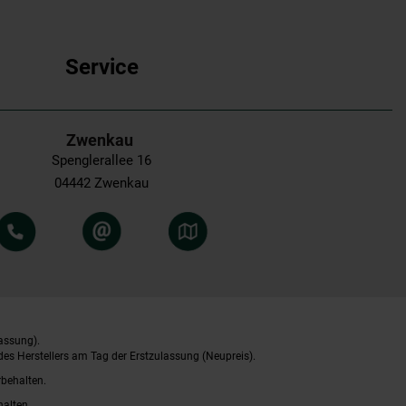
Service
Zwenkau
Spenglerallee 16
04442 Zwenkau
assung).
es Herstellers am Tag der Erstzulassung (Neupreis).
rbehalten.
halten.