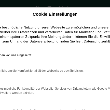
Cookie Einstellungen
ie bestmögliche Nutzung unserer Webseite zu ermöglichen und unsere
hierbei Ihre Präferenzen und verarbeiten Daten für Marketing und Stati
einem späteren Zeitpunkt Ihre Meinung ändern, können Sie die Einwillig
en zum Umfang der Datenverarbeitung finden Sie hier:
Datenschutzerkl
en von uns eingesetzt:
rlich, um die Kernfunktionalität der Webseite zu gewährleisten.
indung.
hine?
estmögliche Funktionalität der Webseite. Services von Drittanbietern wie Google 
aden bestimmter Seiten verhindern. Funktioniert die Seite in e
eitere werden aktiviert.
 zu beheben.