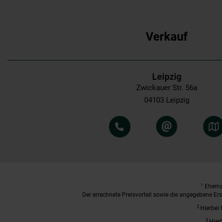
Verkauf
Leipzig
Zwickauer Str. 56a
04103 Leipzig
1
Ehemal
Der errechnete Preisvorteil sowie die angegebene E
2
Hierbei 
3
Hier