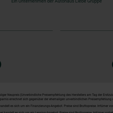
Ein Unternehmen der Autohaus Liebe Gruppe
iger Neupreis (Unverbindliche Preisempfehlung des Herstellers am Tag der Erstzul
rsparnis errechnet sich gegenüber der ehemaligen unverbindlichen Preisempfehlung d
handelt es sich um ein Finanzierungs-Angebot. Preise sind Bruttopreise. Irrtümer vo
bei handelt es sich um ein Leasing-Angebot. Preise sind Bruttopreise. Irrtümer vorbe