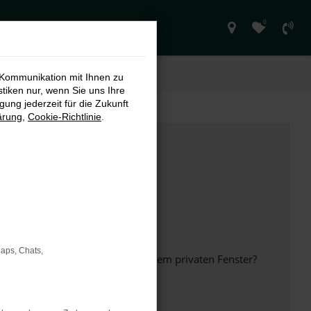
0
 Kommunikation mit Ihnen zu
stiken nur, wenn Sie uns Ihre
ung jederzeit für die Zukunft
ärung
,
Cookie-Richtlinie
.
Maps, Chats,
inem anderen Browser oder in einem privaten Fenster?