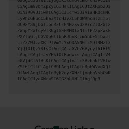
ewogICJuYW1lIjogIk5ldHdvcmtFcnJvciIs
CiAgImNvbmZpZyI6IHsKICAgICJtZXRob2Qi
OiAiR0VUIiwKICAgICJ1cmwiOiAiaHR0cHM6
Ly9hcGkueC5ha3MtcHJvZC5hdWRhcmlzLm5l
dC92MS9jbGllbnRzLzE4Nzkvd2Vic2l0ZS12
ZWhpY2xlcy9TR0gtSEFMMDIxNTI1P2ZpZWxk
PXZlaGljbGVDbGllbnRJbnRlcm5hbE51bWJl
ciZ3ZWJzaXRlPTVmYzYxODA5NGIxMDI4MzI3
YjQ1OTQzYSIsCiAgICAiaGVhZGVycyI6IHt9
LAogICAgImJvZHkiOiBudWxsLAogICAgImV4
cGVjdCI6IHsKICAgICAgInJlc3BvbnNlVHlw
ZSI6ICIiCiAgICB9LAogICAgInRpbWVvdXQi
OiAwLAogICAgInByb2dyZXNzIjogbnVsbCwK
ICAgICJyaXNreSI6IGZhbHNlCiAgfQp9