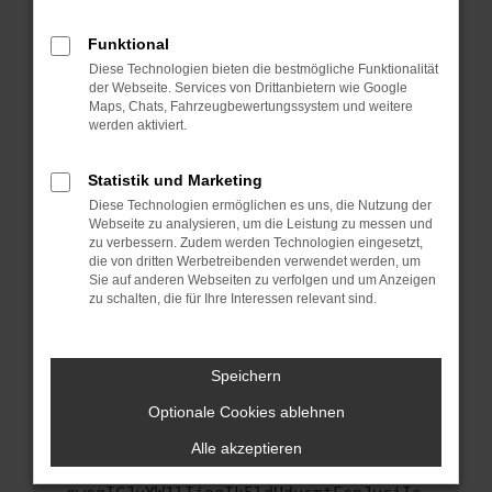
anderen Browser oder in einem privaten
Fenster?
Funktional
Starte dein Gerät neu.
Diese Technologien bieten die bestmögliche Funktionalität
Das kann manchmal helfen, vorübergehende
der Webseite. Services von Drittanbietern wie Google
Maps, Chats, Fahrzeugbewertungssystem und weitere
Probleme zu beheben.
werden aktiviert.
Stelle sicher, dass dein Browser und dein
Betriebssystem auf dem neuesten Stand
Statistik und Marketing
sind.
Diese Technologien ermöglichen es uns, die Nutzung der
Veraltete Software birgt nicht nur ein
Webseite zu analysieren, um die Leistung zu messen und
Sicherheitsrisiko, sondern kann auch dazu
zu verbessern. Zudem werden Technologien eingesetzt,
führen, dass bestimmte Funktionen nicht mehr
die von dritten Werbetreibenden verwendet werden, um
Sie auf anderen Webseiten zu verfolgen und um Anzeigen
unterstützt werden.
zu schalten, die für Ihre Interessen relevant sind.
Wende dich an den Webseitenbetreiber.
Wenn du alle oben genannten Schritte versucht
hast, kontaktiere uns bitte. Wir werden
Speichern
versuchen, das Problem zu beheben. Du kannst
Optionale Cookies ablehnen
uns diesen Text schicken, um uns bei der
Fehlersuche zu unterstützen:
Alle akzeptieren