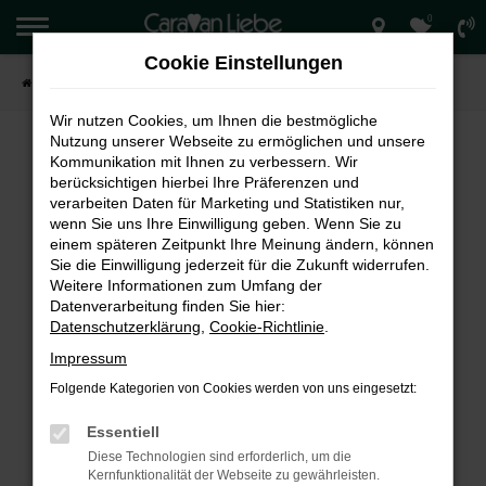
0
Zum
Hauptinhalt
Cookie Einstellungen
springen
Startseite
Verkauf
Wir nutzen Cookies, um Ihnen die bestmögliche
Nutzung unserer Webseite zu ermöglichen und unsere
Kommunikation mit Ihnen zu verbessern. Wir
berücksichtigen hierbei Ihre Präferenzen und
FEHLER: NETWORK ERROR
verarbeiten Daten für Marketing und Statistiken nur,
wenn Sie uns Ihre Einwilligung geben. Wenn Sie zu
Beim Laden ist ein Fehler aufgetreten.
einem späteren Zeitpunkt Ihre Meinung ändern, können
Hier sind ein paar Tipps, die dir helfen können:
Sie die Einwilligung jederzeit für die Zukunft widerrufen.
Weitere Informationen zum Umfang der
Überprüfe deine Firewall und deine
Datenverarbeitung finden Sie hier:
Internetverbindung.
Datenschutzerklärung
,
Cookie-Richtlinie
.
Laden andere Webseiten, zum Beispiel deine
Impressum
Suchmaschine?
Folgende Kategorien von Cookies werden von uns eingesetzt:
Prüfe deine Browsererweiterungen.
Manche Erweiterungen, wie Werbeblocker,
Essentiell
können das Laden bestimmter Seiten
Diese Technologien sind erforderlich, um die
verhindern. Funktioniert die Seite in einem
Kernfunktionalität der Webseite zu gewährleisten.