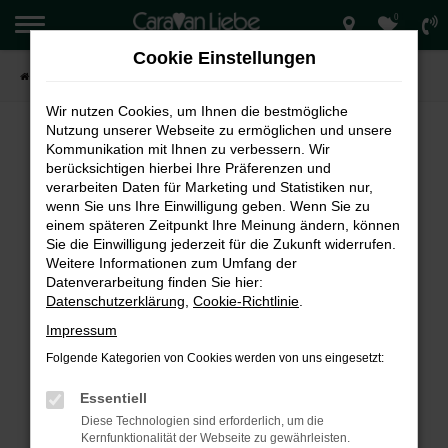
0
Zum
Hauptinhalt
Cookie Einstellungen
springen
Startseite
Verkauf
Wir nutzen Cookies, um Ihnen die bestmögliche
Nutzung unserer Webseite zu ermöglichen und unsere
Kommunikation mit Ihnen zu verbessern. Wir
berücksichtigen hierbei Ihre Präferenzen und
FEHLER: NETWORK ERROR
verarbeiten Daten für Marketing und Statistiken nur,
wenn Sie uns Ihre Einwilligung geben. Wenn Sie zu
Beim Laden ist ein Fehler aufgetreten.
einem späteren Zeitpunkt Ihre Meinung ändern, können
Hier sind ein paar Tipps, die dir helfen können:
Sie die Einwilligung jederzeit für die Zukunft widerrufen.
Weitere Informationen zum Umfang der
Überprüfe deine Firewall und deine
Datenverarbeitung finden Sie hier:
Internetverbindung.
Datenschutzerklärung
,
Cookie-Richtlinie
.
Laden andere Webseiten, zum Beispiel deine
Impressum
Suchmaschine?
Folgende Kategorien von Cookies werden von uns eingesetzt:
Prüfe deine Browsererweiterungen.
Manche Erweiterungen, wie Werbeblocker,
Essentiell
können das Laden bestimmter Seiten
Diese Technologien sind erforderlich, um die
verhindern. Funktioniert die Seite in einem
Kernfunktionalität der Webseite zu gewährleisten.