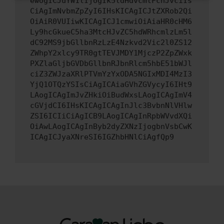
ewogICJuYW1lIjogIk5ldHdvcmtFcnJvciIs
CiAgImNvbmZpZyI6IHsKICAgICJtZXRob2Qi
OiAiR0VUIiwKICAgICJ1cmwiOiAiaHR0cHM6
Ly9hcGkueC5ha3MtcHJvZC5hdWRhcmlzLm5l
dC92MS9jbGllbnRzLzE4Nzkvd2Vic2l0ZS12
ZWhpY2xlcy9TR0gtTEVJMDY1MjczP2ZpZWxk
PXZlaGljbGVDbGllbnRJbnRlcm5hbE51bWJl
ciZ3ZWJzaXRlPTVmYzYxODA5NGIxMDI4MzI3
YjQ1OTQzYSIsCiAgICAiaGVhZGVycyI6IHt9
LAogICAgImJvZHkiOiBudWxsLAogICAgImV4
cGVjdCI6IHsKICAgICAgInJlc3BvbnNlVHlw
ZSI6ICIiCiAgICB9LAogICAgInRpbWVvdXQi
OiAwLAogICAgInByb2dyZXNzIjogbnVsbCwK
ICAgICJyaXNreSI6IGZhbHNlCiAgfQp9