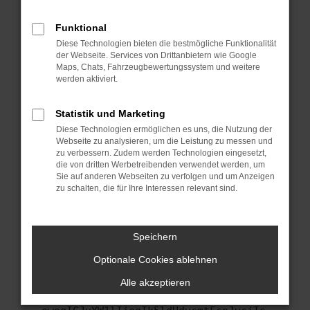
anderen Browser oder in einem privaten
Fenster?
Funktional
Starte dein Gerät neu.
Diese Technologien bieten die bestmögliche Funktionalität
Das kann manchmal helfen, vorübergehende
der Webseite. Services von Drittanbietern wie Google
Maps, Chats, Fahrzeugbewertungssystem und weitere
Probleme zu beheben.
werden aktiviert.
Stelle sicher, dass dein Browser und dein
Betriebssystem auf dem neuesten Stand
Statistik und Marketing
sind.
Diese Technologien ermöglichen es uns, die Nutzung der
Veraltete Software birgt nicht nur ein
Webseite zu analysieren, um die Leistung zu messen und
Sicherheitsrisiko, sondern kann auch dazu
zu verbessern. Zudem werden Technologien eingesetzt,
führen, dass bestimmte Funktionen nicht mehr
die von dritten Werbetreibenden verwendet werden, um
Sie auf anderen Webseiten zu verfolgen und um Anzeigen
unterstützt werden.
zu schalten, die für Ihre Interessen relevant sind.
Wende dich an den Webseitenbetreiber.
Wenn du alle oben genannten Schritte versucht
hast, kontaktiere uns bitte. Wir werden
Speichern
versuchen, das Problem zu beheben. Du kannst
Optionale Cookies ablehnen
uns diesen Text schicken, um uns bei der
Fehlersuche zu unterstützen:
Alle akzeptieren