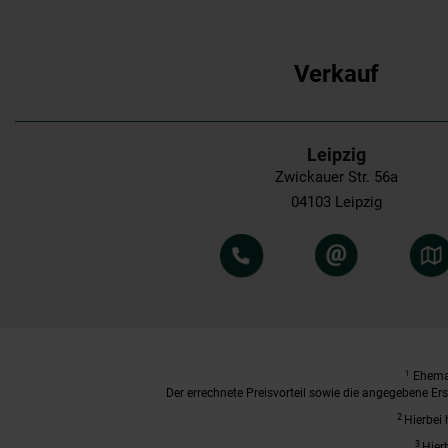
Verkauf
Leipzig
Zwickauer Str. 56a
04103 Leipzig
1
Ehemal
Der errechnete Preisvorteil sowie die angegebene E
2
Hierbei 
3
Hier