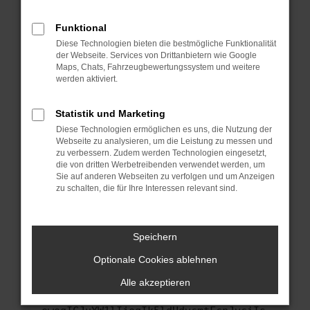
anderen Browser oder in einem privaten
Fenster?
Funktional
Starte dein Gerät neu.
Diese Technologien bieten die bestmögliche Funktionalität
Das kann manchmal helfen, vorübergehende
der Webseite. Services von Drittanbietern wie Google
Maps, Chats, Fahrzeugbewertungssystem und weitere
Probleme zu beheben.
werden aktiviert.
Stelle sicher, dass dein Browser und dein
Betriebssystem auf dem neuesten Stand
Statistik und Marketing
sind.
Diese Technologien ermöglichen es uns, die Nutzung der
Veraltete Software birgt nicht nur ein
Webseite zu analysieren, um die Leistung zu messen und
Sicherheitsrisiko, sondern kann auch dazu
zu verbessern. Zudem werden Technologien eingesetzt,
führen, dass bestimmte Funktionen nicht mehr
die von dritten Werbetreibenden verwendet werden, um
Sie auf anderen Webseiten zu verfolgen und um Anzeigen
unterstützt werden.
zu schalten, die für Ihre Interessen relevant sind.
Wende dich an den Webseitenbetreiber.
Wenn du alle oben genannten Schritte versucht
hast, kontaktiere uns bitte. Wir werden
Speichern
versuchen, das Problem zu beheben. Du kannst
Optionale Cookies ablehnen
uns diesen Text schicken, um uns bei der
Fehlersuche zu unterstützen:
Alle akzeptieren