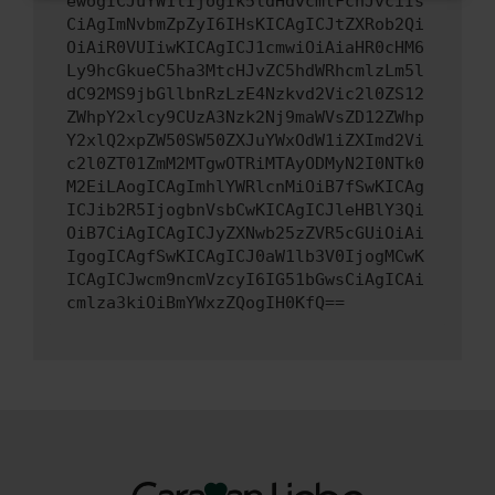
ewogICJuYW1lIjogIk5ldHdvcmtFcnJvciIs
CiAgImNvbmZpZyI6IHsKICAgICJtZXRob2Qi
OiAiR0VUIiwKICAgICJ1cmwiOiAiaHR0cHM6
Ly9hcGkueC5ha3MtcHJvZC5hdWRhcmlzLm5l
dC92MS9jbGllbnRzLzE4Nzkvd2Vic2l0ZS12
ZWhpY2xlcy9CUzA3Nzk2Nj9maWVsZD12ZWhp
Y2xlQ2xpZW50SW50ZXJuYWxOdW1iZXImd2Vi
c2l0ZT01ZmM2MTgwOTRiMTAyODMyN2I0NTk0
M2EiLAogICAgImhlYWRlcnMiOiB7fSwKICAg
ICJib2R5IjogbnVsbCwKICAgICJleHBlY3Qi
OiB7CiAgICAgICJyZXNwb25zZVR5cGUiOiAi
IgogICAgfSwKICAgICJ0aW1lb3V0IjogMCwK
ICAgICJwcm9ncmVzcyI6IG51bGwsCiAgICAi
cmlza3kiOiBmYWxzZQogIH0KfQ==