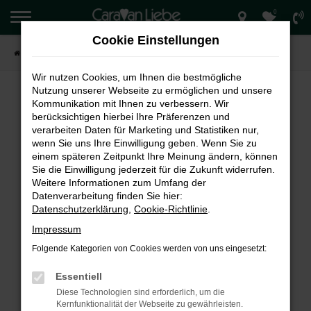
0
Zum
Hauptinhalt
Cookie Einstellungen
springen
Startseite
Verkauf
Wir nutzen Cookies, um Ihnen die bestmögliche
Nutzung unserer Webseite zu ermöglichen und unsere
Kommunikation mit Ihnen zu verbessern. Wir
berücksichtigen hierbei Ihre Präferenzen und
FEHLER: NETWORK ERROR
verarbeiten Daten für Marketing und Statistiken nur,
wenn Sie uns Ihre Einwilligung geben. Wenn Sie zu
Beim Laden ist ein Fehler aufgetreten.
einem späteren Zeitpunkt Ihre Meinung ändern, können
Hier sind ein paar Tipps, die dir helfen können:
Sie die Einwilligung jederzeit für die Zukunft widerrufen.
Weitere Informationen zum Umfang der
Überprüfe deine Firewall und deine
Datenverarbeitung finden Sie hier:
Internetverbindung.
Datenschutzerklärung
,
Cookie-Richtlinie
.
Laden andere Webseiten, zum Beispiel deine
Impressum
Suchmaschine?
Folgende Kategorien von Cookies werden von uns eingesetzt:
Prüfe deine Browsererweiterungen.
Manche Erweiterungen, wie Werbeblocker,
Essentiell
können das Laden bestimmter Seiten
Diese Technologien sind erforderlich, um die
verhindern. Funktioniert die Seite in einem
Kernfunktionalität der Webseite zu gewährleisten.