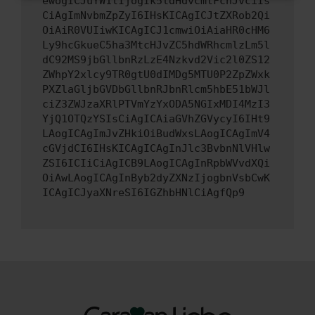
ewogICJuYW1lIjogIk5ldHdvcmtFcnJvciIs
CiAgImNvbmZpZyI6IHsKICAgICJtZXRob2Qi
OiAiR0VUIiwKICAgICJ1cmwiOiAiaHR0cHM6
Ly9hcGkueC5ha3MtcHJvZC5hdWRhcmlzLm5l
dC92MS9jbGllbnRzLzE4Nzkvd2Vic2l0ZS12
ZWhpY2xlcy9TR0gtU0dIMDg5MTU0P2ZpZWxk
PXZlaGljbGVDbGllbnRJbnRlcm5hbE51bWJl
ciZ3ZWJzaXRlPTVmYzYxODA5NGIxMDI4MzI3
YjQ1OTQzYSIsCiAgICAiaGVhZGVycyI6IHt9
LAogICAgImJvZHkiOiBudWxsLAogICAgImV4
cGVjdCI6IHsKICAgICAgInJlc3BvbnNlVHlw
ZSI6ICIiCiAgICB9LAogICAgInRpbWVvdXQi
OiAwLAogICAgInByb2dyZXNzIjogbnVsbCwK
ICAgICJyaXNreSI6IGZhbHNlCiAgfQp9