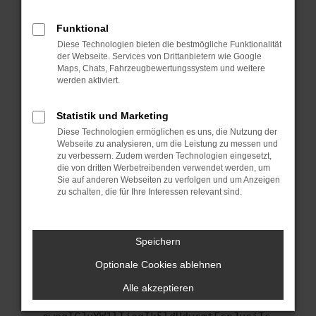
anderen Browser oder in einem privaten
Fenster?
Funktional
Starte dein Gerät neu.
Diese Technologien bieten die bestmögliche Funktionalität
Das kann manchmal helfen, vorübergehende
der Webseite. Services von Drittanbietern wie Google
Maps, Chats, Fahrzeugbewertungssystem und weitere
Probleme zu beheben.
werden aktiviert.
Stelle sicher, dass dein Browser und dein
Betriebssystem auf dem neuesten Stand
Statistik und Marketing
sind.
Diese Technologien ermöglichen es uns, die Nutzung der
Veraltete Software birgt nicht nur ein
Webseite zu analysieren, um die Leistung zu messen und
Sicherheitsrisiko, sondern kann auch dazu
zu verbessern. Zudem werden Technologien eingesetzt,
führen, dass bestimmte Funktionen nicht mehr
die von dritten Werbetreibenden verwendet werden, um
Sie auf anderen Webseiten zu verfolgen und um Anzeigen
unterstützt werden.
zu schalten, die für Ihre Interessen relevant sind.
Wende dich an den Webseitenbetreiber.
Wenn du alle oben genannten Schritte versucht
hast, kontaktiere uns bitte. Wir werden
Speichern
versuchen, das Problem zu beheben. Du kannst
Optionale Cookies ablehnen
uns diesen Text schicken, um uns bei der
Fehlersuche zu unterstützen:
Alle akzeptieren