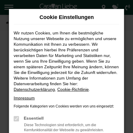
0
Zum
Hauptinhalt
Cookie Einstellungen
springen
Startseite
Verkauf
Wir nutzen Cookies, um Ihnen die bestmögliche
Nutzung unserer Webseite zu ermöglichen und unsere
Kommunikation mit Ihnen zu verbessern. Wir
berücksichtigen hierbei Ihre Präferenzen und
FEHLER: NETWORK ERROR
verarbeiten Daten für Marketing und Statistiken nur,
wenn Sie uns Ihre Einwilligung geben. Wenn Sie zu
Beim Laden ist ein Fehler aufgetreten.
einem späteren Zeitpunkt Ihre Meinung ändern, können
Hier sind ein paar Tipps, die dir helfen können:
Sie die Einwilligung jederzeit für die Zukunft widerrufen.
Weitere Informationen zum Umfang der
Überprüfe deine Firewall und deine
Datenverarbeitung finden Sie hier:
Internetverbindung.
Datenschutzerklärung
,
Cookie-Richtlinie
.
Laden andere Webseiten, zum Beispiel deine
Impressum
Suchmaschine?
Folgende Kategorien von Cookies werden von uns eingesetzt:
Prüfe deine Browsererweiterungen.
Manche Erweiterungen, wie Werbeblocker,
Essentiell
können das Laden bestimmter Seiten
Diese Technologien sind erforderlich, um die
verhindern. Funktioniert die Seite in einem
Kernfunktionalität der Webseite zu gewährleisten.