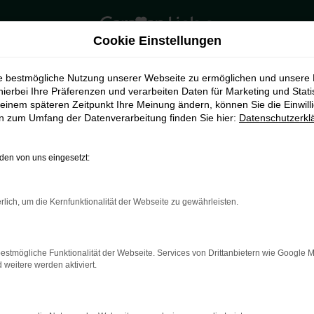
Cookie Einstellungen
ie bestmögliche Nutzung unserer Webseite zu ermöglichen und unsere
hierbei Ihre Präferenzen und verarbeiten Daten für Marketing und Stati
einem späteren Zeitpunkt Ihre Meinung ändern, können Sie die Einwillig
en zum Umfang der Datenverarbeitung finden Sie hier:
Datenschutzerkl
en von uns eingesetzt:
rlich, um die Kernfunktionalität der Webseite zu gewährleisten.
indung.
hine?
estmögliche Funktionalität der Webseite. Services von Drittanbietern wie Google 
aden bestimmter Seiten verhindern. Funktioniert die Seite in e
eitere werden aktiviert.
 zu beheben.