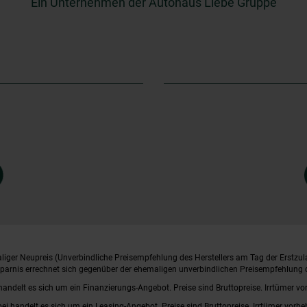
Ein Unternehmen der Autohaus Liebe Gruppe
iger Neupreis (Unverbindliche Preisempfehlung des Herstellers am Tag der Erstzul
rsparnis errechnet sich gegenüber der ehemaligen unverbindlichen Preisempfehlung d
handelt es sich um ein Finanzierungs-Angebot. Preise sind Bruttopreise. Irrtümer vo
bei handelt es sich um ein Leasing-Angebot. Preise sind Bruttopreise. Irrtümer vorbe