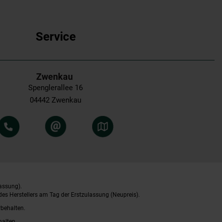
Service
Zwenkau
Spenglerallee 16
04442 Zwenkau
assung).
es Herstellers am Tag der Erstzulassung (Neupreis).
rbehalten.
halten.