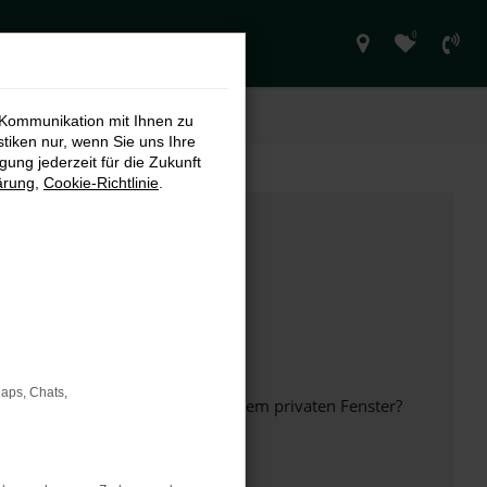
0
 Kommunikation mit Ihnen zu
stiken nur, wenn Sie uns Ihre
ung jederzeit für die Zukunft
ärung
,
Cookie-Richtlinie
.
Maps, Chats,
inem anderen Browser oder in einem privaten Fenster?