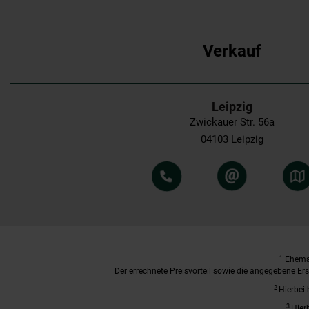
Verkauf
Leipzig
Zwickauer Str. 56a
04103 Leipzig
1
Ehemal
Der errechnete Preisvorteil sowie die angegebene E
2
Hierbei 
3
Hier