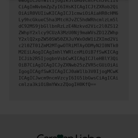
ewogICJuYW1lIjogIk5ldHdvcmtFcnJvciIs
CiAgImNvbmZpZyI6IHsKICAgICJtZXRob2Qi
OiAiR0VUIiwKICAgICJ1cmwiOiAiaHR0cHM6
Ly9hcGkueC5ha3MtcHJvZC5hdWRhcmlzLm5l
dC92MS9jbGllbnRzLzE4Nzkvd2Vic2l0ZS12
ZWhpY2xlcy9CUzA3MzU0Nj9maWVsZD12ZWhp
Y2xlQ2xpZW50SW50ZXJuYWxOdW1iZXImd2Vi
c2l0ZT01ZmM2MTgwOTRiMTAyODMyN2I0NTk0
M2EiLAogICAgImhlYWRlcnMiOiB7fSwKICAg
ICJib2R5IjogbnVsbCwKICAgICJleHBlY3Qi
OiB7CiAgICAgICJyZXNwb25zZVR5cGUiOiAi
IgogICAgfSwKICAgICJ0aW1lb3V0IjogMCwK
ICAgICJwcm9ncmVzcyI6IG51bGwsCiAgICAi
cmlza3kiOiBmYWxzZQogIH0KfQ==