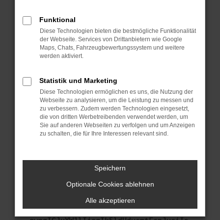
anderen Browser oder in einem privaten
Fenster?
Funktional
Starte dein Gerät neu.
Diese Technologien bieten die bestmögliche Funktionalität
Das kann manchmal helfen, vorübergehende
der Webseite. Services von Drittanbietern wie Google
Maps, Chats, Fahrzeugbewertungssystem und weitere
Probleme zu beheben.
werden aktiviert.
Stelle sicher, dass dein Browser und dein
Betriebssystem auf dem neuesten Stand
Statistik und Marketing
sind.
Diese Technologien ermöglichen es uns, die Nutzung der
Veraltete Software birgt nicht nur ein
Webseite zu analysieren, um die Leistung zu messen und
Sicherheitsrisiko, sondern kann auch dazu
zu verbessern. Zudem werden Technologien eingesetzt,
führen, dass bestimmte Funktionen nicht mehr
die von dritten Werbetreibenden verwendet werden, um
Sie auf anderen Webseiten zu verfolgen und um Anzeigen
unterstützt werden.
zu schalten, die für Ihre Interessen relevant sind.
Wende dich an den Webseitenbetreiber.
Wenn du alle oben genannten Schritte versucht
hast, kontaktiere uns bitte. Wir werden
Speichern
versuchen, das Problem zu beheben. Du kannst
Optionale Cookies ablehnen
uns diesen Text schicken, um uns bei der
Fehlersuche zu unterstützen:
Alle akzeptieren