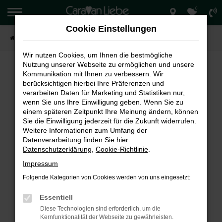
0
Zum
Hauptinhalt
Cookie Einstellungen
springen
Startseite
Verkauf
Wir nutzen Cookies, um Ihnen die bestmögliche
Nutzung unserer Webseite zu ermöglichen und unsere
Kommunikation mit Ihnen zu verbessern. Wir
berücksichtigen hierbei Ihre Präferenzen und
FEHLER: NETWORK ERROR
verarbeiten Daten für Marketing und Statistiken nur,
wenn Sie uns Ihre Einwilligung geben. Wenn Sie zu
Beim Laden ist ein Fehler aufgetreten.
einem späteren Zeitpunkt Ihre Meinung ändern, können
Hier sind ein paar Tipps, die dir helfen können:
Sie die Einwilligung jederzeit für die Zukunft widerrufen.
Weitere Informationen zum Umfang der
Überprüfe deine Firewall und deine
Datenverarbeitung finden Sie hier:
Internetverbindung.
Datenschutzerklärung
,
Cookie-Richtlinie
.
Laden andere Webseiten, zum Beispiel deine
Impressum
Suchmaschine?
Folgende Kategorien von Cookies werden von uns eingesetzt:
Prüfe deine Browsererweiterungen.
Manche Erweiterungen, wie Werbeblocker,
Essentiell
können das Laden bestimmter Seiten
Diese Technologien sind erforderlich, um die
verhindern. Funktioniert die Seite in einem
Kernfunktionalität der Webseite zu gewährleisten.