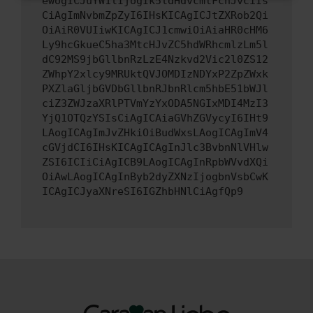
ewogICJuYW1lIjogIk5ldHdvcmtFcnJvciIs
CiAgImNvbmZpZyI6IHsKICAgICJtZXRob2Qi
OiAiR0VUIiwKICAgICJ1cmwiOiAiaHR0cHM6
Ly9hcGkueC5ha3MtcHJvZC5hdWRhcmlzLm5l
dC92MS9jbGllbnRzLzE4Nzkvd2Vic2l0ZS12
ZWhpY2xlcy9MRUktQVJOMDIzNDYxP2ZpZWxk
PXZlaGljbGVDbGllbnRJbnRlcm5hbE51bWJl
ciZ3ZWJzaXRlPTVmYzYxODA5NGIxMDI4MzI3
YjQ1OTQzYSIsCiAgICAiaGVhZGVycyI6IHt9
LAogICAgImJvZHkiOiBudWxsLAogICAgImV4
cGVjdCI6IHsKICAgICAgInJlc3BvbnNlVHlw
ZSI6ICIiCiAgICB9LAogICAgInRpbWVvdXQi
OiAwLAogICAgInByb2dyZXNzIjogbnVsbCwK
ICAgICJyaXNreSI6IGZhbHNlCiAgfQp9