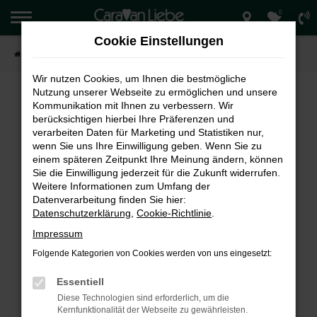
0
Zum
Hauptinhalt
Cookie Einstellungen
springen
Startseite
Verkauf
Wir nutzen Cookies, um Ihnen die bestmögliche
Nutzung unserer Webseite zu ermöglichen und unsere
Kommunikation mit Ihnen zu verbessern. Wir
berücksichtigen hierbei Ihre Präferenzen und
FEHLER: NETWORK ERROR
verarbeiten Daten für Marketing und Statistiken nur,
wenn Sie uns Ihre Einwilligung geben. Wenn Sie zu
Beim Laden ist ein Fehler aufgetreten.
einem späteren Zeitpunkt Ihre Meinung ändern, können
Hier sind ein paar Tipps, die dir helfen können:
Sie die Einwilligung jederzeit für die Zukunft widerrufen.
Weitere Informationen zum Umfang der
Überprüfe deine Firewall und deine
Datenverarbeitung finden Sie hier:
Internetverbindung.
Datenschutzerklärung
,
Cookie-Richtlinie
.
Laden andere Webseiten, zum Beispiel deine
Impressum
Suchmaschine?
Folgende Kategorien von Cookies werden von uns eingesetzt:
Prüfe deine Browsererweiterungen.
Manche Erweiterungen, wie Werbeblocker,
Essentiell
können das Laden bestimmter Seiten
Diese Technologien sind erforderlich, um die
verhindern. Funktioniert die Seite in einem
Kernfunktionalität der Webseite zu gewährleisten.