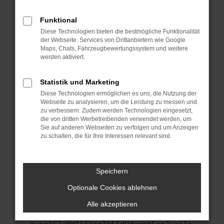
anderen Browser oder in einem privaten
Fenster?
Funktional
Starte dein Gerät neu.
Diese Technologien bieten die bestmögliche Funktionalität
Das kann manchmal helfen, vorübergehende
der Webseite. Services von Drittanbietern wie Google
Maps, Chats, Fahrzeugbewertungssystem und weitere
Probleme zu beheben.
werden aktiviert.
Stelle sicher, dass dein Browser und dein
Betriebssystem auf dem neuesten Stand
Statistik und Marketing
sind.
Diese Technologien ermöglichen es uns, die Nutzung der
Veraltete Software birgt nicht nur ein
Webseite zu analysieren, um die Leistung zu messen und
Sicherheitsrisiko, sondern kann auch dazu
zu verbessern. Zudem werden Technologien eingesetzt,
führen, dass bestimmte Funktionen nicht mehr
die von dritten Werbetreibenden verwendet werden, um
Sie auf anderen Webseiten zu verfolgen und um Anzeigen
unterstützt werden.
zu schalten, die für Ihre Interessen relevant sind.
Wende dich an den Webseitenbetreiber.
Wenn du alle oben genannten Schritte versucht
hast, kontaktiere uns bitte. Wir werden
Speichern
versuchen, das Problem zu beheben. Du kannst
Optionale Cookies ablehnen
uns diesen Text schicken, um uns bei der
Fehlersuche zu unterstützen:
Alle akzeptieren