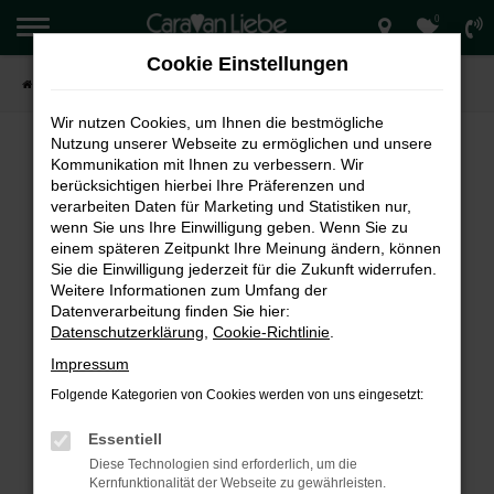
0
Zum
Hauptinhalt
Cookie Einstellungen
springen
Startseite
Verkauf
Wir nutzen Cookies, um Ihnen die bestmögliche
Nutzung unserer Webseite zu ermöglichen und unsere
Kommunikation mit Ihnen zu verbessern. Wir
berücksichtigen hierbei Ihre Präferenzen und
FEHLER: NETWORK ERROR
verarbeiten Daten für Marketing und Statistiken nur,
wenn Sie uns Ihre Einwilligung geben. Wenn Sie zu
Beim Laden ist ein Fehler aufgetreten.
einem späteren Zeitpunkt Ihre Meinung ändern, können
Hier sind ein paar Tipps, die dir helfen können:
Sie die Einwilligung jederzeit für die Zukunft widerrufen.
Weitere Informationen zum Umfang der
Überprüfe deine Firewall und deine
Datenverarbeitung finden Sie hier:
Internetverbindung.
Datenschutzerklärung
,
Cookie-Richtlinie
.
Laden andere Webseiten, zum Beispiel deine
Impressum
Suchmaschine?
Folgende Kategorien von Cookies werden von uns eingesetzt:
Prüfe deine Browsererweiterungen.
Manche Erweiterungen, wie Werbeblocker,
Essentiell
können das Laden bestimmter Seiten
Diese Technologien sind erforderlich, um die
verhindern. Funktioniert die Seite in einem
Kernfunktionalität der Webseite zu gewährleisten.