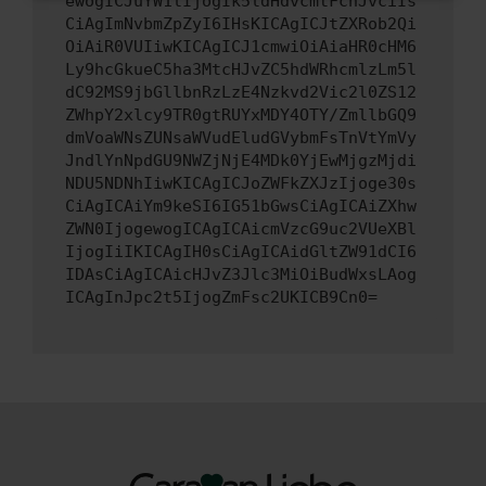
ewogICJuYW1lIjogIk5ldHdvcmtFcnJvciIs
CiAgImNvbmZpZyI6IHsKICAgICJtZXRob2Qi
OiAiR0VUIiwKICAgICJ1cmwiOiAiaHR0cHM6
Ly9hcGkueC5ha3MtcHJvZC5hdWRhcmlzLm5l
dC92MS9jbGllbnRzLzE4Nzkvd2Vic2l0ZS12
ZWhpY2xlcy9TR0gtRUYxMDY4OTY/ZmllbGQ9
dmVoaWNsZUNsaWVudEludGVybmFsTnVtYmVy
JndlYnNpdGU9NWZjNjE4MDk0YjEwMjgzMjdi
NDU5NDNhIiwKICAgICJoZWFkZXJzIjoge30s
CiAgICAiYm9keSI6IG51bGwsCiAgICAiZXhw
ZWN0IjogewogICAgICAicmVzcG9uc2VUeXBl
IjogIiIKICAgIH0sCiAgICAidGltZW91dCI6
IDAsCiAgICAicHJvZ3Jlc3MiOiBudWxsLAog
ICAgInJpc2t5IjogZmFsc2UKICB9Cn0=