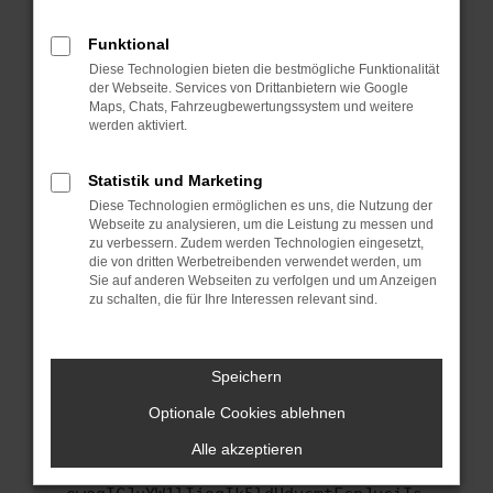
anderen Browser oder in einem privaten
Fenster?
Funktional
Starte dein Gerät neu.
Diese Technologien bieten die bestmögliche Funktionalität
Das kann manchmal helfen, vorübergehende
der Webseite. Services von Drittanbietern wie Google
Maps, Chats, Fahrzeugbewertungssystem und weitere
Probleme zu beheben.
werden aktiviert.
Stelle sicher, dass dein Browser und dein
Betriebssystem auf dem neuesten Stand
Statistik und Marketing
sind.
Diese Technologien ermöglichen es uns, die Nutzung der
Veraltete Software birgt nicht nur ein
Webseite zu analysieren, um die Leistung zu messen und
Sicherheitsrisiko, sondern kann auch dazu
zu verbessern. Zudem werden Technologien eingesetzt,
führen, dass bestimmte Funktionen nicht mehr
die von dritten Werbetreibenden verwendet werden, um
Sie auf anderen Webseiten zu verfolgen und um Anzeigen
unterstützt werden.
zu schalten, die für Ihre Interessen relevant sind.
Wende dich an den Webseitenbetreiber.
Wenn du alle oben genannten Schritte versucht
hast, kontaktiere uns bitte. Wir werden
Speichern
versuchen, das Problem zu beheben. Du kannst
Optionale Cookies ablehnen
uns diesen Text schicken, um uns bei der
Fehlersuche zu unterstützen:
Alle akzeptieren