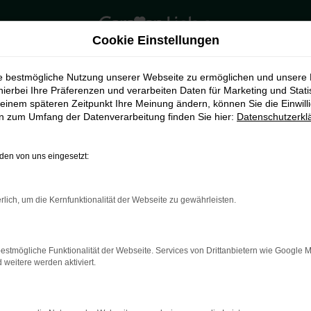
Cookie Einstellungen
ie bestmögliche Nutzung unserer Webseite zu ermöglichen und unsere
hierbei Ihre Präferenzen und verarbeiten Daten für Marketing und Stati
einem späteren Zeitpunkt Ihre Meinung ändern, können Sie die Einwillig
en zum Umfang der Datenverarbeitung finden Sie hier:
Datenschutzerkl
en von uns eingesetzt:
rlich, um die Kernfunktionalität der Webseite zu gewährleisten.
indung.
hine?
estmögliche Funktionalität der Webseite. Services von Drittanbietern wie Google 
aden bestimmter Seiten verhindern. Funktioniert die Seite in e
eitere werden aktiviert.
 zu beheben.