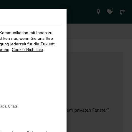
0
 Kommunikation mit Ihnen zu
stiken nur, wenn Sie uns Ihre
ung jederzeit für die Zukunft
ärung
,
Cookie-Richtlinie
.
Maps, Chats,
inem anderen Browser oder in einem privaten Fenster?