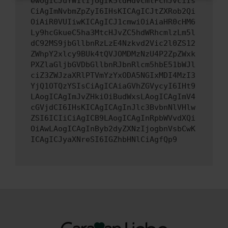
ewogICJuYW1lIjogIk5ldHdvcmtFcnJvciIs
CiAgImNvbmZpZyI6IHsKICAgICJtZXRob2Qi
OiAiR0VUIiwKICAgICJ1cmwiOiAiaHR0cHM6
Ly9hcGkueC5ha3MtcHJvZC5hdWRhcmlzLm5l
dC92MS9jbGllbnRzLzE4Nzkvd2Vic2l0ZS12
ZWhpY2xlcy9BUk4tQVJOMDMzNzU4P2ZpZWxk
PXZlaGljbGVDbGllbnRJbnRlcm5hbE51bWJl
ciZ3ZWJzaXRlPTVmYzYxODA5NGIxMDI4MzI3
YjQ1OTQzYSIsCiAgICAiaGVhZGVycyI6IHt9
LAogICAgImJvZHkiOiBudWxsLAogICAgImV4
cGVjdCI6IHsKICAgICAgInJlc3BvbnNlVHlw
ZSI6ICIiCiAgICB9LAogICAgInRpbWVvdXQi
OiAwLAogICAgInByb2dyZXNzIjogbnVsbCwK
ICAgICJyaXNreSI6IGZhbHNlCiAgfQp9