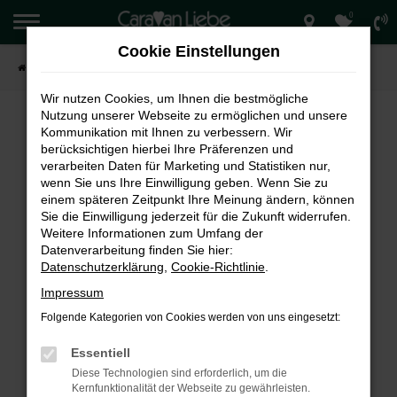
0
Zum
Hauptinhalt
Cookie Einstellungen
springen
Startseite
Verkauf
Wir nutzen Cookies, um Ihnen die bestmögliche
Nutzung unserer Webseite zu ermöglichen und unsere
Kommunikation mit Ihnen zu verbessern. Wir
berücksichtigen hierbei Ihre Präferenzen und
FEHLER: NETWORK ERROR
verarbeiten Daten für Marketing und Statistiken nur,
wenn Sie uns Ihre Einwilligung geben. Wenn Sie zu
Beim Laden ist ein Fehler aufgetreten.
einem späteren Zeitpunkt Ihre Meinung ändern, können
Hier sind ein paar Tipps, die dir helfen können:
Sie die Einwilligung jederzeit für die Zukunft widerrufen.
Weitere Informationen zum Umfang der
Überprüfe deine Firewall und deine
Datenverarbeitung finden Sie hier:
Internetverbindung.
Datenschutzerklärung
,
Cookie-Richtlinie
.
Laden andere Webseiten, zum Beispiel deine
Impressum
Suchmaschine?
Folgende Kategorien von Cookies werden von uns eingesetzt:
Prüfe deine Browsererweiterungen.
Manche Erweiterungen, wie Werbeblocker,
Essentiell
können das Laden bestimmter Seiten
Diese Technologien sind erforderlich, um die
verhindern. Funktioniert die Seite in einem
Kernfunktionalität der Webseite zu gewährleisten.