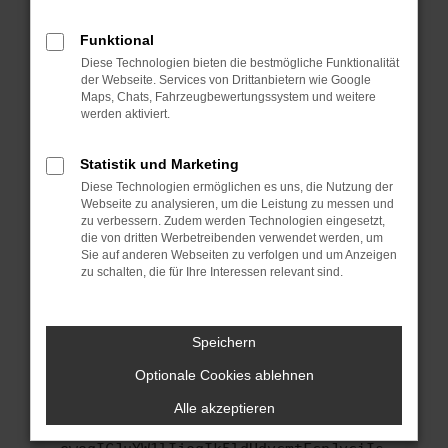
anderen Browser oder in einem privaten
Fenster?
Funktional
Starte dein Gerät neu.
Diese Technologien bieten die bestmögliche Funktionalität
Das kann manchmal helfen, vorübergehende
der Webseite. Services von Drittanbietern wie Google
Maps, Chats, Fahrzeugbewertungssystem und weitere
Probleme zu beheben.
werden aktiviert.
Stelle sicher, dass dein Browser und dein
Betriebssystem auf dem neuesten Stand
Statistik und Marketing
sind.
Diese Technologien ermöglichen es uns, die Nutzung der
Veraltete Software birgt nicht nur ein
Webseite zu analysieren, um die Leistung zu messen und
Sicherheitsrisiko, sondern kann auch dazu
zu verbessern. Zudem werden Technologien eingesetzt,
führen, dass bestimmte Funktionen nicht mehr
die von dritten Werbetreibenden verwendet werden, um
Sie auf anderen Webseiten zu verfolgen und um Anzeigen
unterstützt werden.
zu schalten, die für Ihre Interessen relevant sind.
Wende dich an den Webseitenbetreiber.
Wenn du alle oben genannten Schritte versucht
hast, kontaktiere uns bitte. Wir werden
Speichern
versuchen, das Problem zu beheben. Du kannst
Optionale Cookies ablehnen
uns diesen Text schicken, um uns bei der
Fehlersuche zu unterstützen:
Alle akzeptieren