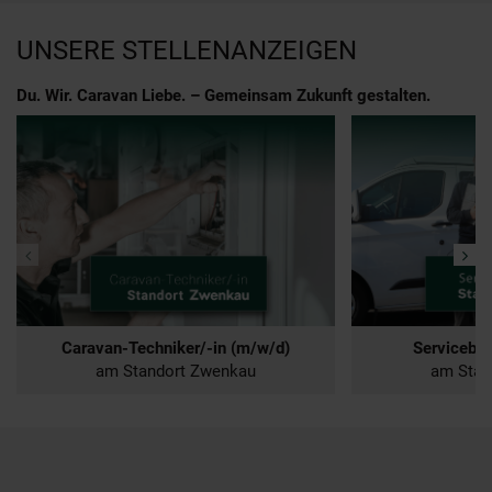
UNSERE STELLENANZEIGEN
Du. Wir. Caravan Liebe. – Gemeinsam Zukunft gestalten.
Caravan-Techniker/-in (m/w/d)
Serviceber
03.06.2025
Job & Karriere
03.06.2025
Job & Ka
am Standort Zwenkau
am Stan